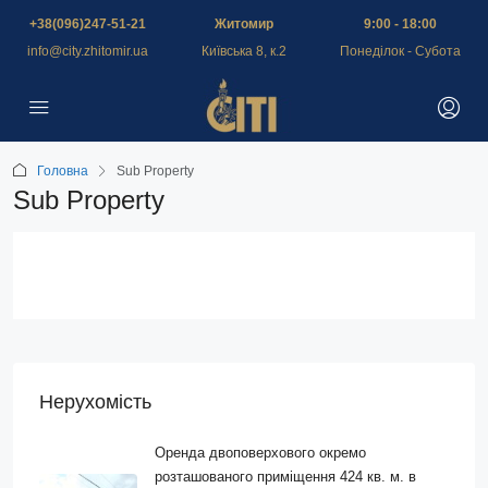
+38(096)247-51-21
Житомир
9:00 - 18:00
info@city.zhitomir.ua
Київська 8, к.2
Понеділок - Субота
Головна
Sub Property
Sub Property
Нерухомість
Оренда двоповерхового окремо
розташованого приміщення 424 кв. м. в