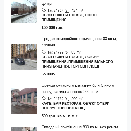
центрі
424
m²
№:
24824
ОБ'ЄКТ СФЕРИ ПОСЛУГ, ОФІСНЕ
ПРИМІЩЕННЯ
150 000 грн.
Продаж комерційного приміщення 83 кв.м,
Крошня
83
m²
№:
24799
ОБ'ЄКТ СФЕРИ ПОСЛУГ, ОФІСНЕ
ПРИМІЩЕННЯ, ПРИМІЩЕННЯ ВІЛЬНОГО
ПРИЗНАЧЕННЯ, ТОРГОВІ ПЛОЩІ
65 000$
Оренда сучасного магазину біля Сінного
ринку, загальна площа 200 кв.м
200
m²
№:
24782
КАФЕ, БАР, РЕСТОРАН, ОБ'ЄКТ СФЕРИ
ПОСЛУГ, ТОРГОВІ ПЛОЩІ
500 грн. кв.м. в міс
Складські приміщення 800 кв.м. без рампи