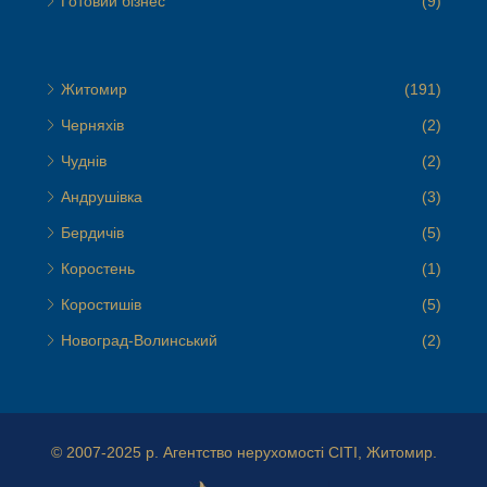
Готовий бізнес
(9)
Житомир
(191)
Черняхів
(2)
Чуднів
(2)
Андрушівка
(3)
Бердичів
(5)
Коростень
(1)
Коростишів
(5)
Новоград-Волинський
(2)
© 2007-2025 р.
Агентство нерухомості СІТІ, Житомир.