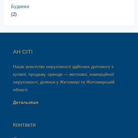
Будинки
(2)
АН СІТІ
Наше агентство нерухомості здійснює допомогу з
купівлі, продажу, оренди — житлової, комерційної
нерухомості, ділянок у Житомирі та Житомирській
області.
Детальніше
Контакти