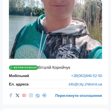
Віталій Корнійчук
ВЕРИФІКОВАНО
Мобільний
+38(063)846-52-50
Ел. адреса
info@city.zhitomir.ua
Переглянути оголошення