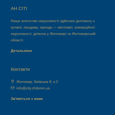
АН СІТІ
Наше агентство нерухомості здійснює допомогу з
купівлі, продажу, оренди — житлової, комерційної
нерухомості, ділянок у Житомирі та Житомирській
області.
Детальніше
Контакти
Житомир, Київська 8, к.2
info@city.zhitomir.ua
Зв'яжіться з нами