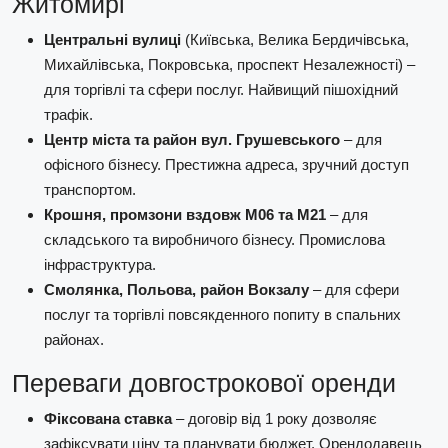
Житомирі
Центральні вулиці
(Київська, Велика Бердичівська,
Михайлівська, Покровська, проспект Незалежності) –
для торгівлі та сфери послуг. Найвищий пішохідний
трафік.
Центр міста та район вул. Грушевського
– для
офісного бізнесу. Престижна адреса, зручний доступ
транспортом.
Крошня, промзони вздовж М06 та М21
– для
складського та виробничого бізнесу. Промислова
інфраструктура.
Смолянка, Польова, район Вокзалу
– для сфери
послуг та торгівлі повсякденного попиту в спальних
районах.
Переваги довгострокової оренди
Фіксована ставка
– договір від 1 року дозволяє
зафіксувати ціну та планувати бюджет. Орендодавець