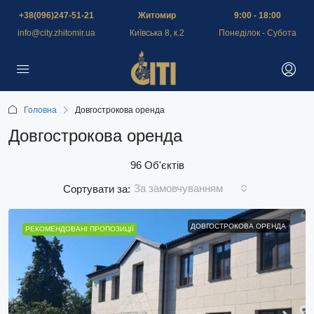
+38(096)247-51-21
Житомир
9:00 - 18:00
info@city.zhitomir.ua
Київська 8, к.2
Понеділок - Субота
Головна
Довгострокова оренда
Довгострокова оренда
96 Об'єктів
За замовчуванням
Сортувати за:
ДОВГОСТРОКОВА ОРЕНДА
РЕКОМЕНДОВАНІ ПРОПОЗИЦІЇ