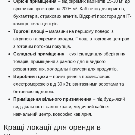
Офісні приміщення
– від окремих кабінетів 15-30 м² до
відкритих просторів на 200+ м². Кабінети для юристів,
бухгалтерів, страхових агентів. Відкриті простори для IT-
команд, колл-центрів.
Торгові площі
– магазини на першому поверсі з
вітриною та окремим входом. Площі в торгових центрах
з готовим потоком покупців.
Складські приміщення
– сухі склади для зберігання
товарів, приміщення з рампою для швидкого
розвантаження, холодильні камери для продуктів.
Виробничі цехи
– приміщення з промисловою
електромережею від 30 кВт, вантажними воротами та
бетонною підлогою.
Приміщення вільного призначення
– під будь-який
вид діяльності: салон краси, медичний кабінет,
навчальний центр, коворкінг, кав’ярня.
Кращі локації для оренди в