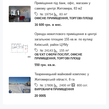
Приміщення під банк, офіс, магазин у
самому центрі Житомира, 83 м2
83
m²
№:
19754
ОФІСНЕ ПРИМІЩЕННЯ, ТОРГОВІ ПЛОЩІ
16 600 грн. в мес.
Оренда нежитлового приміщення в центрі
загальною площею 155 кв.м. по вулиці
Київській, район ЦУМу
155
m²
№:
24143
ОБ'ЄКТ СФЕРИ ПОСЛУГ, ОФІСНЕ
ПРИМІЩЕННЯ, ТОРГОВІ ПЛОЩІ
550 грн. кв.м.
Тваринницький майновий комплекс у
Житомирській області, 8 га
2400
m²
№:
17806
800
сот.
ВИРОБНИЧІ ПРИМІЩЕННЯ
20 000$