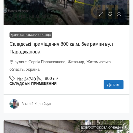
140 грн.
кв.м. міс.
ДОВГОСТРОКОВА ОРЕНДА
Складські приміщення 800 кв.м. без рампи вул
Параджанова
вулиця Сергія Параджанова, Житомир, Житомирська
область, Україна
800
m²
№:
24740
СКЛАДСЬКІ ПРИМІЩЕННЯ
Деталі
Віталій Корнійчук
ДОВГОСТРОКОВА ОРЕНДА