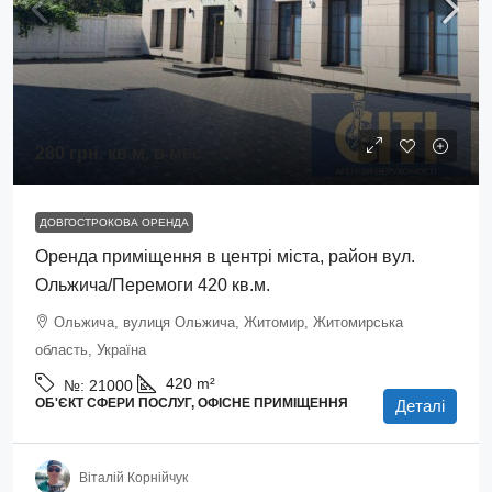
280 грн.
кв.м. в мес.
ДОВГОСТРОКОВА ОРЕНДА
Оренда приміщення в центрі міста, район вул.
Ольжича/Перемоги 420 кв.м.
Ольжича, вулиця Ольжича, Житомир, Житомирська
область, Україна
420
m²
№:
21000
ОБ'ЄКТ СФЕРИ ПОСЛУГ, ОФІСНЕ ПРИМІЩЕННЯ
Деталі
Віталій Корнійчук