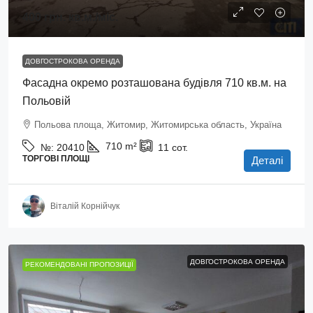
400 грн.
кв.м./міс.
ДОВГОСТРОКОВА ОРЕНДА
Фасадна окремо розташована будівля 710 кв.м. на
Польовій
Польова площа, Житомир, Житомирська область, Україна
710
m²
№:
20410
11
сот.
ТОРГОВІ ПЛОЩІ
Деталі
Віталій Корнійчук
ДОВГОСТРОКОВА ОРЕНДА
РЕКОМЕНДОВАНІ ПРОПОЗИЦІЇ