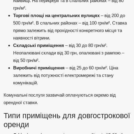
найвищі. На периферії та в спальних районах – від 80
грн/м².
Торгові площі на центральних вулицях
– від 200 до
500 грн/м². В спальних районах – від 100 грн/м². Ставка
прямо залежить від прохідності конкретного місця та
наявності вітрини.
Складські приміщення
– від 30 до 80 грн/м².
Неопалювані склади від 30 грн, опалювані з рампою –
від 50 грн/м².
Виробничі приміщення
– від 25 до 60 грн/м². Ціна
залежить від потужності електромережі та стану
комунікацій.
Комунальні послуги зазвичай оплачуються окремо від
орендної ставки.
Типи приміщень для довгострокової
оренди