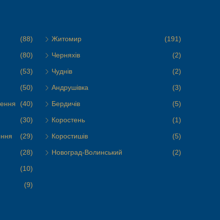
(88)
Житомир
(191)
(80)
Черняхів
(2)
(53)
Чуднів
(2)
(50)
Андрушівка
(3)
чення
(40)
Бердичів
(5)
(30)
Коростень
(1)
ення
(29)
Коростишів
(5)
(28)
Новоград-Волинський
(2)
(10)
(9)