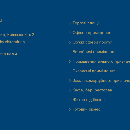
и
Торгові площі
Офісне приміщення
р, Київська 8, к.2
ty.zhitomir.ua
Об'єкт сфери послуг
Виробничі приміщення
я з нами
Приміщення вільного призна
Складські приміщення
Земля комерційного признач
Кафе, бар, ресторан
Житло під бізнес
Готовий бізнес