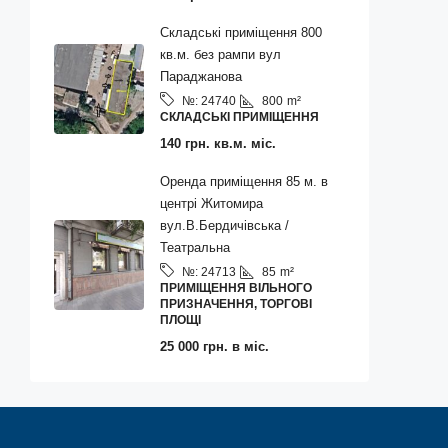
Складські приміщення 800
кв.м. без рампи вул
Параджанова
800
m²
№:
24740
СКЛАДСЬКІ ПРИМІЩЕННЯ
140 грн. кв.м. міс.
Оренда приміщення 85 м. в
центрі Житомира
вул.В.Бердичівська /
Театральна
85
m²
№:
24713
ПРИМІЩЕННЯ ВІЛЬНОГО
ПРИЗНАЧЕННЯ, ТОРГОВІ
ПЛОЩІ
25 000 грн. в міс.