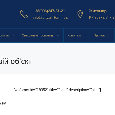
+38(096)247-51-21
Житомир
info@city.zhitomir.ua
Київська 8, к.2
омість
Спеціальні пропозиції
Клієнтам
Про нас
ій об’єкт
[wpforms id="19352" title="false" description="false"]
ь на