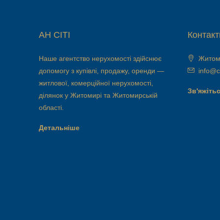
АН СІТІ
Контакт
Наше агентство нерухомості здійснює
Житоми
допомогу з купівлі, продажу, оренди —
info@ci
житлової, комерційної нерухомості,
Зв'яжітьс
ділянок у Житомирі та Житомирській
області.
Детальніше