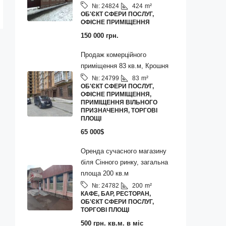
424
m²
№:
24824
ОБ'ЄКТ СФЕРИ ПОСЛУГ,
ОФІСНЕ ПРИМІЩЕННЯ
150 000 грн.
Продаж комерційного
приміщення 83 кв.м, Крошня
83
m²
№:
24799
ОБ'ЄКТ СФЕРИ ПОСЛУГ,
ОФІСНЕ ПРИМІЩЕННЯ,
ПРИМІЩЕННЯ ВІЛЬНОГО
ПРИЗНАЧЕННЯ, ТОРГОВІ
ПЛОЩІ
65 000$
Оренда сучасного магазину
біля Сінного ринку, загальна
площа 200 кв.м
200
m²
№:
24782
КАФЕ, БАР, РЕСТОРАН,
ОБ'ЄКТ СФЕРИ ПОСЛУГ,
ТОРГОВІ ПЛОЩІ
500 грн. кв.м. в міс