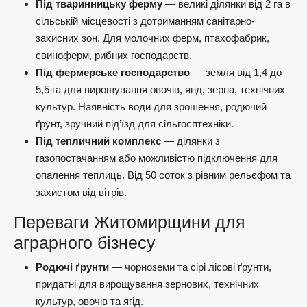
Під тваринницьку ферму
— великі ділянки від 2 га в
сільській місцевості з дотриманням санітарно-
захисних зон. Для молочних ферм, птахофабрик,
свиноферм, рибних господарств.
Під фермерське господарство
— земля від 1,4 до
5,5 га для вирощування овочів, ягід, зерна, технічних
культур. Наявність води для зрошення, родючий
ґрунт, зручний під’їзд для сільгосптехніки.
Під тепличний комплекс
— ділянки з
газопостачанням або можливістю підключення для
опалення теплиць. Від 50 соток з рівним рельєфом та
захистом від вітрів.
Переваги Житомирщини для
аграрного бізнесу
Родючі ґрунти
— чорноземи та сірі лісові ґрунти,
придатні для вирощування зернових, технічних
культур, овочів та ягід.