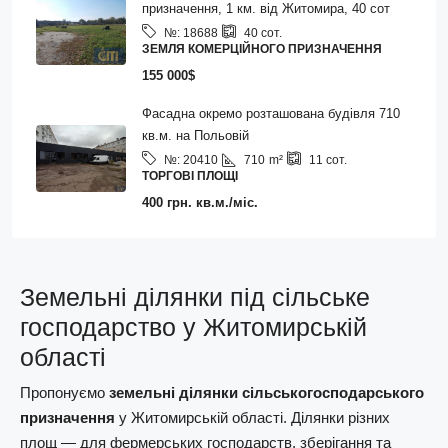
призначення, 1 км. від Житомира, 40 сот
№:
18688
40
сот.
ЗЕМЛЯ КОМЕРЦІЙНОГО ПРИЗНАЧЕННЯ
155 000$
Фасадна окремо розташована будівля 710
кв.м. на Польовій
710
m²
№:
20410
11
сот.
ТОРГОВІ ПЛОЩІ
400 грн. кв.м./міс.
Земельні ділянки під сільське
господарство у Житомирській
області
Пропонуємо
земельні ділянки сільськогосподарського
призначення
у Житомирській області. Ділянки різних
площ — для фермерських господарств, зберігання та