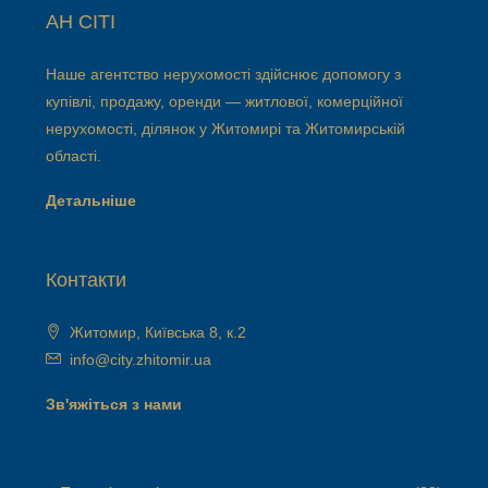
АН СІТІ
Наше агентство нерухомості здійснює допомогу з
купівлі, продажу, оренди — житлової, комерційної
нерухомості, ділянок у Житомирі та Житомирській
області.
Детальніше
Контакти
Житомир, Київська 8, к.2
info@city.zhitomir.ua
Зв'яжіться з нами