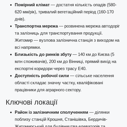
Помірний клімат
— достатня кількість опадів (580-
620 мм/рік), тривалий вегетаційний період (160-170
днів).
Транспортна мережа
— розвинена мережа автодоріг
та залізниць для транспортування продукції.
Житомир — вузлова залізнична станція з виходом на
всі напрямки.
Близькість до ринків збуту
— 140 км до Києва (5
млн споживачів), 200 км до Вінниці, прямий вихід на
експортні коридори через трасу Е40.
Доступність робочої сили
— сільське населення
області складає значну частку, кваліфіковані
працівники для аграрного сектору.
Ключові локації
Район із залізничним сполученням
— ділянки
поблизу станцій Крошня, Станішівка, Бердичів-
Житомирський для будівництва елеваторів та