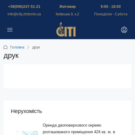
+38(096)247-51-21
Житомир
9:00 - 18:00
info@city.zhitomir.ua
Київська 8, к.2
Понеділок - Субота
Головна
друк
друк
Нерухомість
Оренда двоповерхового окремо
розташованого приміщення 424 кв. м. в