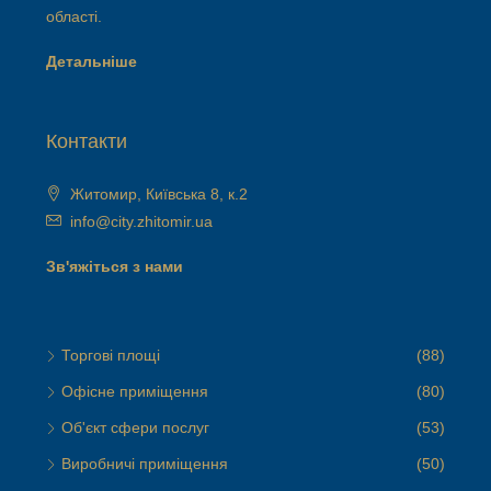
області.
Детальніше
Контакти
Житомир, Київська 8, к.2
info@city.zhitomir.ua
Зв'яжіться з нами
Торгові площі
(88)
Офісне приміщення
(80)
Об'єкт сфери послуг
(53)
Виробничі приміщення
(50)