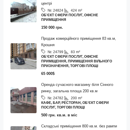
центрі
424
m²
№:
24824
ОБ'ЄКТ СФЕРИ ПОСЛУГ, ОФІСНЕ
ПРИМІЩЕННЯ
150 000 грн.
Продаж комерційного приміщення 83 кв.м,
Крошня
83
m²
№:
24799
ОБ'ЄКТ СФЕРИ ПОСЛУГ, ОФІСНЕ
ПРИМІЩЕННЯ, ПРИМІЩЕННЯ ВІЛЬНОГО
ПРИЗНАЧЕННЯ, ТОРГОВІ ПЛОЩІ
65 000$
Оренда сучасного магазину біля Сінного
ринку, загальна площа 200 кв.м
200
m²
№:
24782
КАФЕ, БАР, РЕСТОРАН, ОБ'ЄКТ СФЕРИ
ПОСЛУГ, ТОРГОВІ ПЛОЩІ
500 грн. кв.м. в міс
Складські приміщення 800 кв.м. без рампи