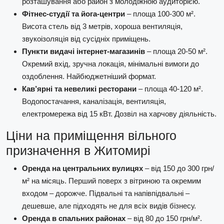
розташування або район з молодіжною аудиторією.
Фітнес-студії та йога-центри
– площа 100-300 м².
Висота стель від 3 метрів, хороша вентиляція,
звукоізоляція від сусідніх приміщень.
Пункти видачі інтернет-магазинів
– площа 20-50 м².
Окремий вхід, зручна локація, мінімальні вимоги до
оздоблення. Найбюджетніший формат.
Кав’ярні та невеликі ресторани
– площа 40-120 м².
Водопостачання, каналізація, вентиляція,
електромережа від 15 кВт. Дозвіл на харчову діяльність.
Ціни на приміщення вільного
призначення в Житомирі
Оренда на центральних вулицях
– від 150 до 300 грн/
м² на місяць. Перший поверх з вітриною та окремим
входом – дорожче. Підвальні та напівпідвальні –
дешевше, але підходять не для всіх видів бізнесу.
Оренда в спальних районах
– від 80 до 150 грн/м².