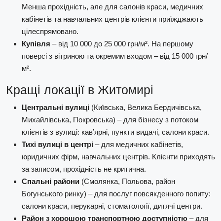
Менша прохідність, але для салонів краси, медичних
кабінетів та навчальних центрів клієнти приїжджають
цілеспрямовано.
Купівля
– від 10 000 до 25 000 грн/м². На першому
поверсі з вітриною та окремим входом – від 15 000 грн/
м².
Кращі локації в Житомирі
Центральні вулиці
(Київська, Велика Бердичівська,
Михайлівська, Покровська) – для бізнесу з потоком
клієнтів з вулиці: кав’ярні, пункти видачі, салони краси.
Тихі вулиці в центрі
– для медичних кабінетів,
юридичних фірм, навчальних центрів. Клієнти приходять
за записом, прохідність не критична.
Спальні райони
(Смолянка, Польова, район
Богунського ринку) – для послуг повсякденного попиту:
салони краси, перукарні, стоматології, дитячі центри.
Район з хорошою транспортною доступністю
– для