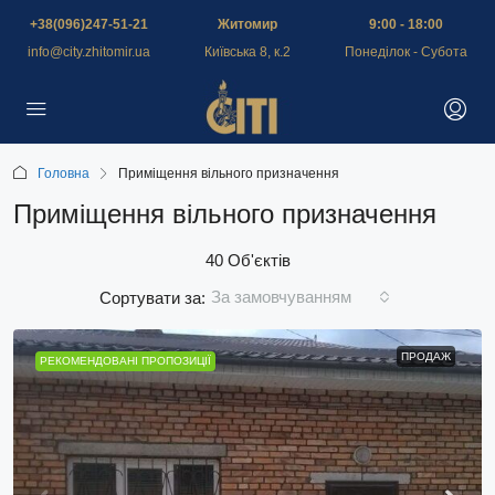
+38(096)247-51-21
Житомир
9:00 - 18:00
info@city.zhitomir.ua
Київська 8, к.2
Понеділок - Субота
Головна
Приміщення вільного призначення
Приміщення вільного призначення
40 Об'єктів
За замовчуванням
Сортувати за:
ПРОДАЖ
РЕКОМЕНДОВАНІ ПРОПОЗИЦІЇ