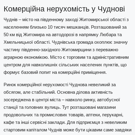
Комерційна нерухомість у Чуднові
Чуднів – місто на південному заході Житомирської області з
населенням близько 10 тисяч мешканців. Розташований за
50 км від Житомира на автодорозі в напрямку Любара та
Хмельницької області. Чуднівська громада охоплює значну
частину південно-західного Житомирщини з переважно
аграрною економікою. Місто є торговим та адміністративним
центром для навколишніх сільських населених пунктів, що
формує базовий попит на комерційні приміщення.
Ринок комерційної нерухомості Чуднова невеликий за
обсягом, але стабільний. Основна ділова активність
зосереджена в центрі міста – навколо ринку, автобусної
станції та головних вулиць. Тут розташовані магазини
продовольчих та промислових товарів, аптеки, перукарні,
кафе та інші сервісні заклади. Для підприємця з невеликим
стартовим капіталом Чуднів може бути цікавим саме завдяки