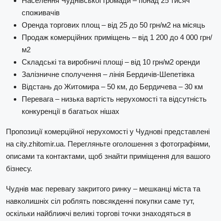
Населення Чуднівської громади – понад 25 тисяч
споживачів
Оренда торгових площ – від 25 до 50 грн/м2 на місяць
Продаж комерційних приміщень – від 1 200 до 4 000 грн/
м2
Складські та виробничі площі – від 10 грн/м2 оренди
Залізничне сполучення – лінія Бердичів-Шепетівка
Відстань до Житомира – 50 км, до Бердичева – 30 км
Перевага – низька вартість нерухомості та відсутність
конкуренції в багатьох нішах
Пропозиції комерційної нерухомості у Чуднові представлені
на city.zhitomir.ua. Перегляньте оголошення з фотографіями,
описами та контактами, щоб знайти приміщення для вашого
бізнесу.
Чуднів має перевагу закритого ринку – мешканці міста та
навколишніх сіл роблять повсякденні покупки саме тут,
оскільки найближчі великі торгові точки знаходяться в