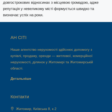
довгострокових відносинах з місцевою громадою, адже
репутація у невеликому місті формується швидко та
визначає успіх на роки.
АН СІТІ
Наше агентство нерухомості здійснює допомогу з
купівлі, продажу, оренди — житлової, комерційної
нерухомості, ділянок у Житомирі та Житомирській
області.
Детальніше
Контакти
Житомир, Київська 8, к.2