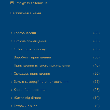
info@city.zhitomir.ua
Зв'яжіться з нами
Торгові площі
(88)
Офісне приміщення
(80)
Об'єкт сфери послуг
(53)
Виробничі приміщення
(50)
Приміщення вільного призначення
(40)
Складські приміщення
(30)
Земля комерційного призначення
(29)
Кафе, бар, ресторан
(28)
Житло під бізнес
(10)
Готовий бізнес
(9)