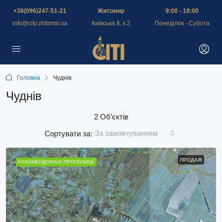
+38(096)247-51-21
Житомир
9:00 - 18:00
info@city.zhitomir.ua
Київська 8, к.2
Понеділок - Субота
Головна
Чуднів
Чуднів
2 Об'єктів
За замовчуванням
Сортувати за:
ПРОДАЖ
РЕКОМЕНДОВАНІ ПРОПОЗИЦІЇ