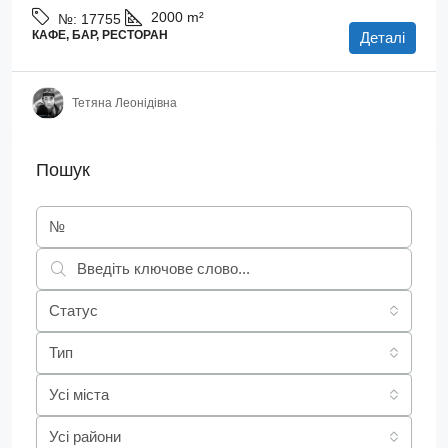
2000
m²
№:
17755
КАФЕ, БАР, РЕСТОРАН
Деталі
Тетяна Леонідівна
Пошук
Статус
Тип
Усі міста
Усі райони