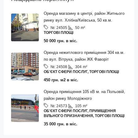
Оренда магазину в центрі, район Житнього
ринку вул. Хлібна/Київська, 50 кв.м.
50
m²
№:
24505
ТОРГОВІ ПЛОЩІ
50 000 грн. в міс.
Оренда нежитлового приміщення 304 кв.м.
по вул. Вітрука, район ЖК Фаворіт
304
m²
№:
24508
ОБ'ЄКТ СФЕРИ ПОСЛУГ, ТОРГОВІ ПЛОЩІ
450 грн. м2 в міс.
Оренда приміщення 105 кВ м. на Польовій,
район ринку Молодіжного
105
m²
№:
24573
ОБ'ЄКТ СФЕРИ ПОСЛУГ, ПРИМІЩЕННЯ
ВІЛЬНОГО ПРИЗНАЧЕННЯ, ТОРГОВІ ПЛОЩІ
35 000 грн. в міс.