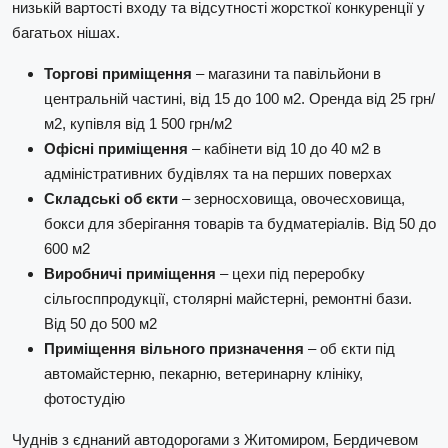
низькій вартості входу та відсутності жорсткої конкуренції у
багатьох нішах.
Торгові приміщення
– магазини та павільйони в
центральній частині, від 15 до 100 м2. Оренда від 25 грн/
м2, купівля від 1 500 грн/м2
Офісні приміщення
– кабінети від 10 до 40 м2 в
адміністративних будівлях та на перших поверхах
Складські об єкти
– зерносховища, овочесховища,
бокси для зберігання товарів та будматеріалів. Від 50 до
600 м2
Виробничі приміщення
– цехи під переробку
сільгосппродукції, столярні майстерні, ремонтні бази.
Від 50 до 500 м2
Приміщення вільного призначення
– об єкти під
автомайстерню, пекарню, ветеринарну клініку,
фотостудію
Чуднів з єднаний автодорогами з Житомиром, Бердичевом