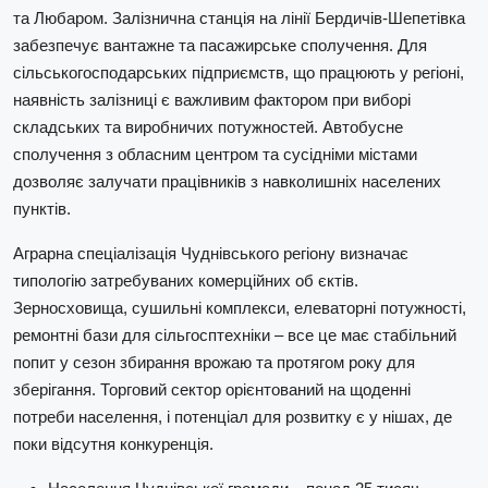
та Любаром. Залізнична станція на лінії Бердичів-Шепетівка
забезпечує вантажне та пасажирське сполучення. Для
сільськогосподарських підприємств, що працюють у регіоні,
наявність залізниці є важливим фактором при виборі
складських та виробничих потужностей. Автобусне
сполучення з обласним центром та сусідніми містами
дозволяє залучати працівників з навколишніх населених
пунктів.
Аграрна спеціалізація Чуднівського регіону визначає
типологію затребуваних комерційних об єктів.
Зерносховища, сушильні комплекси, елеваторні потужності,
ремонтні бази для сільгосптехніки – все це має стабільний
попит у сезон збирання врожаю та протягом року для
зберігання. Торговий сектор орієнтований на щоденні
потреби населення, і потенціал для розвитку є у нішах, де
поки відсутня конкуренція.