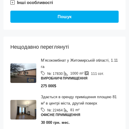
Інші особливості
Пошук
Нещодавно переглянуті
М’ясокомбінат у Житомирській області, 1.11
га
1000
m²
№:
17830
111
сот.
ВИРОБНИЧІ ПРИМІЩЕННЯ
275 000$
Здається в оренду приміщення площею 81
м² в центрі міста, другий поверх
81
m²
№:
22464
ОФІСНЕ ПРИМІЩЕННЯ
30 000 грн. мес.