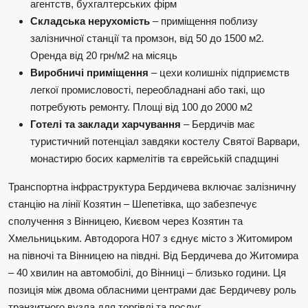
агентств, бухгалтерських фірм
Складська нерухомість
– приміщення поблизу
залізничної станції та промзон, від 50 до 1500 м2.
Оренда від 20 грн/м2 на місяць
Виробничі приміщення
– цехи колишніх підприємств
легкої промисловості, переобладнані або такі, що
потребують ремонту. Площі від 100 до 2000 м2
Готелі та заклади харчування
– Бердичів має
туристичний потенціал завдяки костелу Святої Варвари,
монастирю босих кармелітів та єврейській спадщині
Транспортна інфраструктура Бердичева включає залізничну
станцію на лінії Козятин – Шепетівка, що забезпечує
сполучення з Вінницею, Києвом через Козятин та
Хмельницьким. Автодорога Н07 з єднує місто з Житомиром
на півночі та Вінницею на півдні. Від Бердичева до Житомира
– 40 хвилин на автомобілі, до Вінниці – близько години. Ця
позиція між двома обласними центрами дає Бердичеву роль
транзитного вузла для торгівлі та послуг.