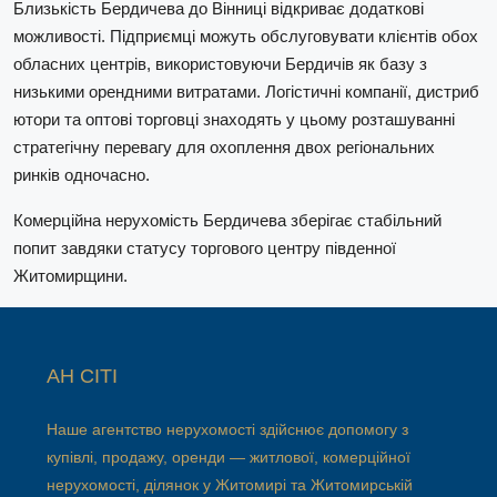
Близькість Бердичева до Вінниці відкриває додаткові
можливості. Підприємці можуть обслуговувати клієнтів обох
обласних центрів, використовуючи Бердичів як базу з
низькими орендними витратами. Логістичні компанії, дистриб
ютори та оптові торговці знаходять у цьому розташуванні
стратегічну перевагу для охоплення двох регіональних
ринків одночасно.
Комерційна нерухомість Бердичева зберігає стабільний
попит завдяки статусу торгового центру південної
Житомирщини.
АН СІТІ
Наше агентство нерухомості здійснює допомогу з
купівлі, продажу, оренди — житлової, комерційної
нерухомості, ділянок у Житомирі та Житомирській