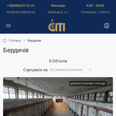
+38(096)247-51-21
Житомир
9:00 - 18:00
info@city.zhitomir.ua
Київська 8, к.2
Понеділок - Субота
Головна
Бердичів
Бердичів
5 Об'єктів
За замовчуванням
Сортувати за:
ДОВГОСТРОКОВА ОРЕНДА