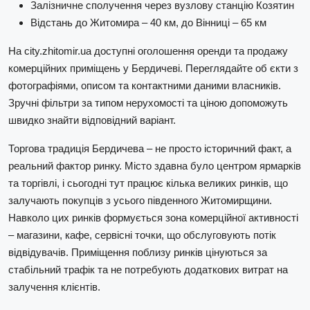
Залізничне сполучення через вузлову станцію Козятин
Відстань до Житомира – 40 км, до Вінниці – 65 км
На city.zhitomir.ua доступні оголошення оренди та продажу
комерційних приміщень у Бердичеві. Переглядайте об єкти з
фотографіями, описом та контактними даними власників.
Зручні фільтри за типом нерухомості та ціною допоможуть
швидко знайти відповідний варіант.
Торгова традиція Бердичева – не просто історичний факт, а
реальний фактор ринку. Місто здавна було центром ярмарків
та торгівлі, і сьогодні тут працює кілька великих ринків, що
залучають покупців з усього південного Житомирщини.
Навколо цих ринків формується зона комерційної активності
– магазини, кафе, сервісні точки, що обслуговують потік
відвідувачів. Приміщення поблизу ринків цінуються за
стабільний трафік та не потребують додаткових витрат на
залучення клієнтів.