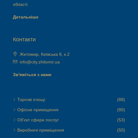
області.
Детальніше
Контакти
Житомир, Київська 8, к.2
info@city.zhitomir.ua
Зв'яжіться з нами
Торгові площі
(88)
Офісне приміщення
(80)
Об'єкт сфери послуг
(53)
Виробничі приміщення
(50)