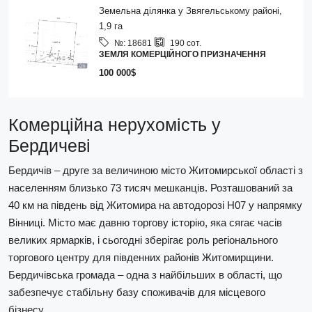
Земельна ділянка у Звягельському районі,
1,9 га
№:
18681
190
сот.
ЗЕМЛЯ КОМЕРЦІЙНОГО ПРИЗНАЧЕННЯ
100 000$
Комерційна нерухомість у
Бердичеві
Бердичів – друге за величиною місто Житомирської області з
населенням близько 73 тисяч мешканців. Розташований за
40 км на південь від Житомира на автодорозі Н07 у напрямку
Вінниці. Місто має давню торгову історію, яка сягає часів
великих ярмарків, і сьогодні зберігає роль регіонального
торгового центру для південних районів Житомирщини.
Бердичівська громада – одна з найбільших в області, що
забезпечує стабільну базу споживачів для місцевого
бізнесу.