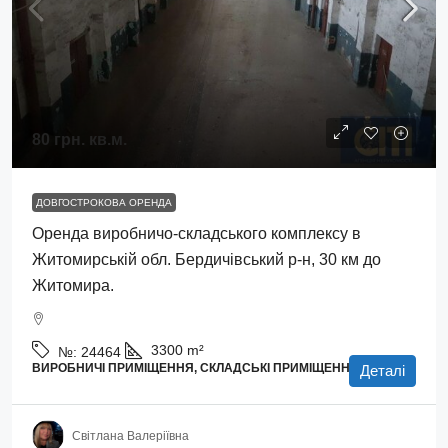
80 грн.
кв.м.
ДОВГОСТРОКОВА ОРЕНДА
Оренда виробничо-складського комплексу в
Житомирській обл. Бердичівський р-н, 30 км до
Житомира.
3300
m²
№:
24464
ВИРОБНИЧІ ПРИМІЩЕННЯ, СКЛАДСЬКІ ПРИМІЩЕННЯ
Деталі
Світлана Валеріївна