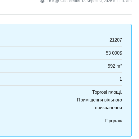
1 810
Оновлення 18 Березня, 2026 в 11:10 am
21207
53 000$
592 m²
1
Торгові площі,
Приміщення вільного
призначення
Продаж