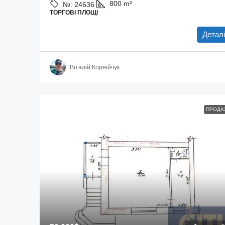
800
m²
№:
24636
ТОРГОВІ ПЛОЩІ
Деталі
Віталій Корнійчук
ПРОДА