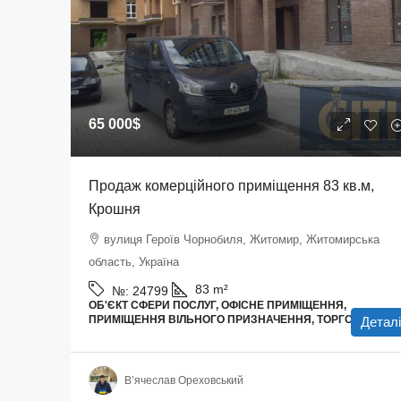
65 000$
Продаж комерційного приміщення 83 кв.м,
Крошня
вулиця Героїв Чорнобиля, Житомир, Житомирська
область, Україна
83
m²
№:
24799
ОБ'ЄКТ СФЕРИ ПОСЛУГ, ОФІСНЕ ПРИМІЩЕННЯ,
ПРИМІЩЕННЯ ВІЛЬНОГО ПРИЗНАЧЕННЯ, ТОРГОВІ ПЛОЩ
Деталі
В’ячеслав Ореховський