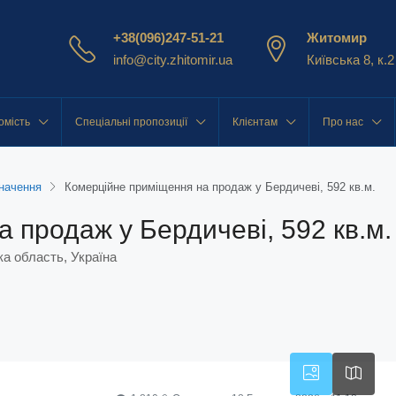
+38(096)247-51-21
Житомир
info@city.zhitomir.ua
Київська 8, к.2
омість
Спеціальні пропозиції
Клієнтам
Про нас
начення
Комерційне приміщення на продаж у Бердичеві, 592 кв.м.
 продаж у Бердичеві, 592 кв.м.
а область, Україна