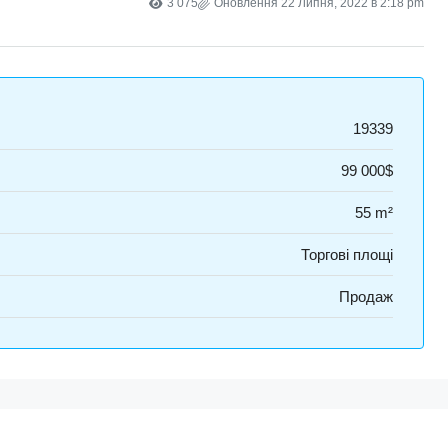
3 075
Оновлення 22 Липня, 2022 в 2:18 pm
19339
99 000$
55 m²
Торгові площі
Продаж