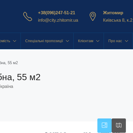
+38(096)247-51-21
Житомир
info@city.zhitomir.ua
Київська 8, к.2
омість
Спеціальні пропозиції
Клієнтам
Про нас
бна, 55 м2
бна, 55 м2
країна