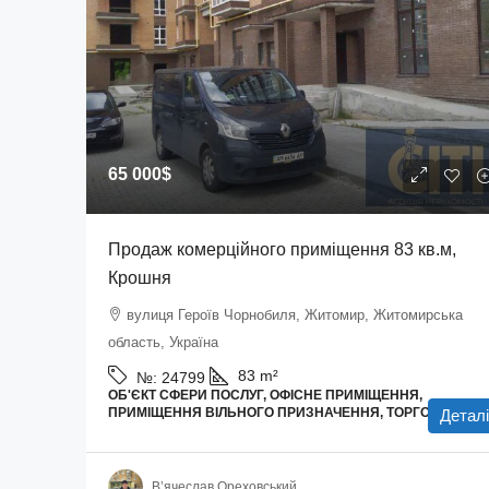
65 000$
Продаж комерційного приміщення 83 кв.м,
Крошня
вулиця Героїв Чорнобиля, Житомир, Житомирська
область, Україна
83
m²
№:
24799
ОБ'ЄКТ СФЕРИ ПОСЛУГ, ОФІСНЕ ПРИМІЩЕННЯ,
ПРИМІЩЕННЯ ВІЛЬНОГО ПРИЗНАЧЕННЯ, ТОРГОВІ ПЛОЩ
Деталі
В’ячеслав Ореховський