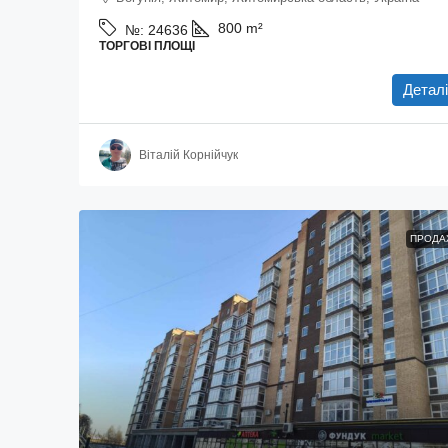
800
m²
№:
24636
ТОРГОВІ ПЛОЩІ
Деталі
Віталій Корнійчук
ПРОДА