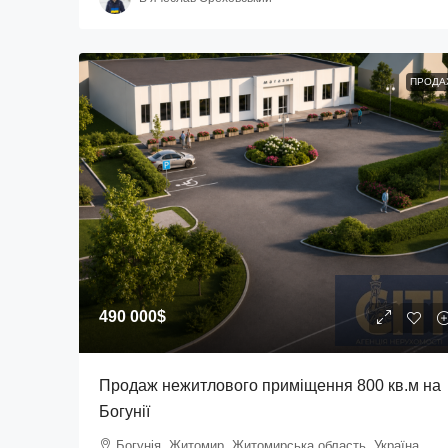
ПРОДА
490 000$
Продаж нежитлового приміщення 800 кв.м на
Богунії
Богунія, Житомир, Житомирська область, Україна