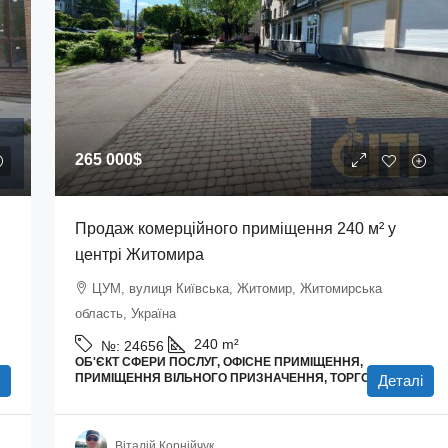
265 000$
Продаж комерційного приміщення 240 м² у
центрі Житомира
ЦУМ, вулиця Київська, Житомир, Житомирська
область, Україна
240
m²
№:
24656
ОБ'ЄКТ СФЕРИ ПОСЛУГ, ОФІСНЕ ПРИМІЩЕННЯ,
І
ПРИМІЩЕННЯ ВІЛЬНОГО ПРИЗНАЧЕННЯ, ТОРГОВІ ПЛОЩІ
Деталі
Віталій Корнійчук