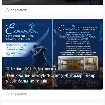
від psvadmin
5 Квітня, 2024
Без категорії
Танцювальний клуб “Естет” у Житомирі: двері
у світ бальних танців
від psvadmin