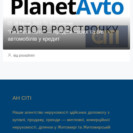
28 Квітня, 2023
Без категорії
“Планета авто” — продаж нових та б/в
автомобілів у кредит
від psvadmin
АН СІТІ
Наше агентство нерухомості здійснює допомогу з
купівлі, продажу, оренди — житлової, комерційної
нерухомості, ділянок у Житомирі та Житомирській