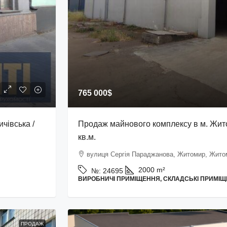
765 000$
чівська /
Продаж майнового комплексу в м. Жит
кв.м.
вулиця Сергія Параджанова, Житомир, Житом
2000
m²
№:
24695
ВИРОБНИЧІ ПРИМІЩЕННЯ, СКЛАДСЬКІ ПРИМІ
ПРОДАЖ