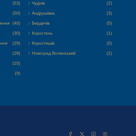
(53)
Чуднів
(2)
(50)
Андрушівка
(3)
чення
(40)
Бердичів
(5)
(30)
Коростень
(1)
ення
(29)
Коростишів
(5)
(28)
Новоград-Волинський
(2)
(10)
(9)