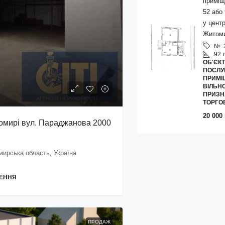
приміщ
52 або 
у центр
Житом
№:
92
ОБ'ЄК
ПОСЛУГ
ПРИМІ
ВІЛЬН
ПРИЗН
ТОРГО
20 000 
омирі вул. Параджанова 2000
ирська область, Україна
ЩЕННЯ
ПРОДАЖ