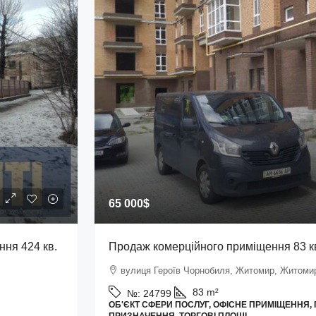
65 000$
ня 424 кв.
Продаж комерційного приміщення 83 к
вулиця Героїв Чорнобиля, Житомир, Житомир
83
m²
№:
24799
ОБ'ЄКТ СФЕРИ ПОСЛУГ, ОФІСНЕ ПРИМІЩЕННЯ,
ПРИЗНАЧЕННЯ, ТОРГОВІ ПЛОЩІ