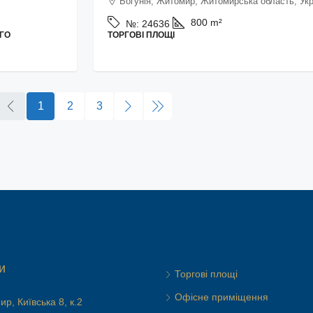
Богунія, Житомир, Житомирська область, Укр
800
m²
№:
24636
ГО
ТОРГОВІ ПЛОЩІ
1
2
3
и
Торгові площі
Офісне приміщення
р, Київська 8, к.2