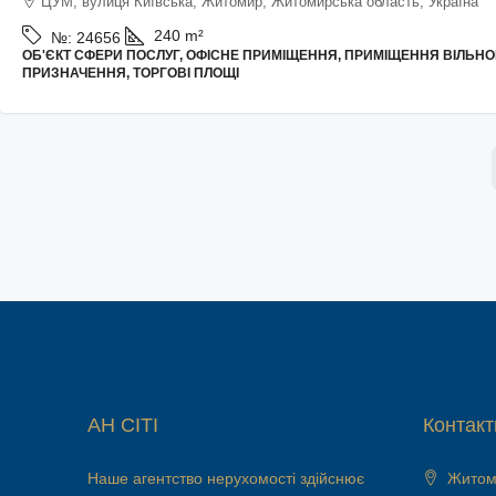
ЦУМ, вулиця Київська, Житомир, Житомирська область, Україна
240
m²
№:
24656
ОБ'ЄКТ СФЕРИ ПОСЛУГ, ОФІСНЕ ПРИМІЩЕННЯ, ПРИМІЩЕННЯ ВІЛЬНО
ПРИЗНАЧЕННЯ, ТОРГОВІ ПЛОЩІ
АН СІТІ
Контакт
Наше агентство нерухомості здійснює
Житоми