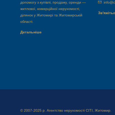
допомогу з купівлі, продажу, оренди —
info@ci
житлової, комерційної нерухомості,
Зв'яжітьс
ділянок у Житомирі та Житомирській
області.
Детальніше
© 2007-2025 р.
Агентство нерухомості СІТІ, Житомир.