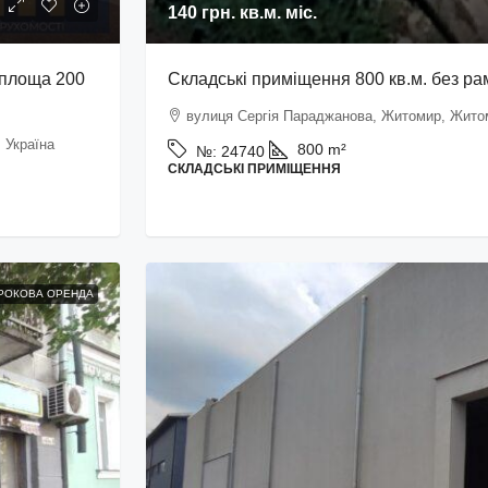
140 грн.
кв.м. міс.
 площа 200
Складські приміщення 800 кв.м. без р
вулиця Сергія Параджанова, Житомир, Житом
 Україна
800
m²
№:
24740
СКЛАДСЬКІ ПРИМІЩЕННЯ
РОКОВА ОРЕНДА