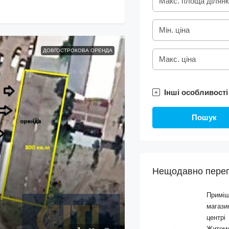
ДОВГОСТРОКОВА ОРЕНДА
Інші особливості
Пошук
Нещодавно перег
Примі
магази
центрі
Житоми