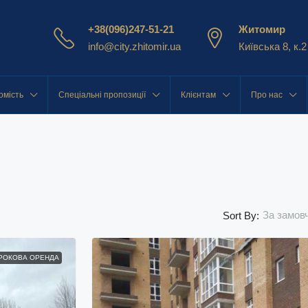
+38(096)247-51-21
Житомир
info@city.zhitomir.ua
Київська 8, к.2
омість
Спеціальні пропозиції
Клієнтам
Про нас
За замов
Sort By:
РОКОВА ОРЕНДА