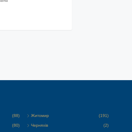
аїна
(88)
Житомир
(191)
(80)
Черняхів
(2)