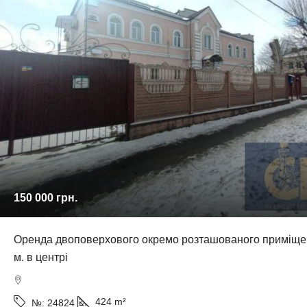
150 000 грн.
Оренда двоповерхового окремо розташованого приміщен
м. в центрі
424
m²
№:
24824