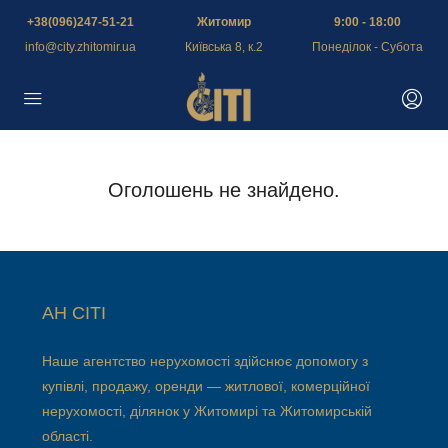
+38(096)247-51-21
Житомир
9:00 - 18:00
info@city.zhitomir.ua
Київська 8, к.2
Понеділок - Субота
Оголошень не знайдено.
АН СІТІ
Наше агентство нерухомості здійснює допомогу з
купівлі, продажу, оренди — житлової, комерційної
нерухомості, ділянок у Житомирі та Житомирській
області.