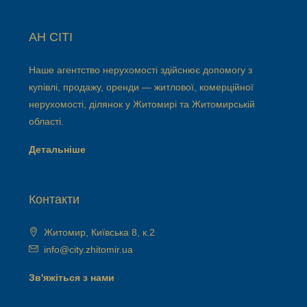
АН СІТІ
Наше агентство нерухомості здійснює допомогу з
купівлі, продажу, оренди — житлової, комерційної
нерухомості, ділянок у Житомирі та Житомирській
області.
Детальніше
Контакти
Житомир, Київська 8, к.2
info@city.zhitomir.ua
Зв'яжіться з нами