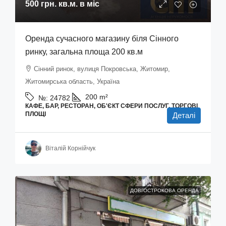
500 грн.
кв.м. в міс
Оренда сучасного магазину біля Сінного
ринку, загальна площа 200 кв.м
Сінний ринок, вулиця Покровська, Житомир,
Житомирська область, Україна
200
m²
№:
24782
КАФЕ, БАР, РЕСТОРАН, ОБ'ЄКТ СФЕРИ ПОСЛУГ, ТОРГОВІ
ПЛОЩІ
Деталі
Віталій Корнійчук
ДОВГОСТРОКОВА ОРЕНДА