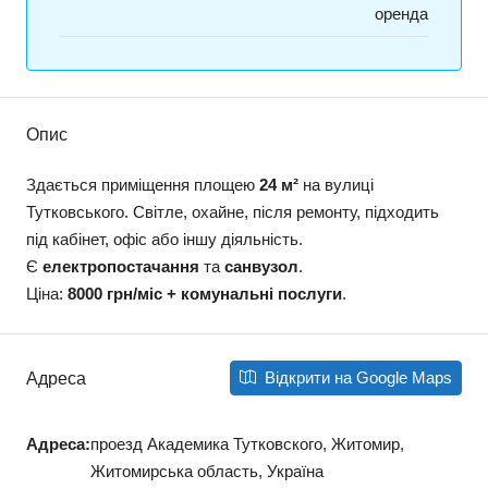
оренда
Опис
Здається приміщення площею
24 м²
на вулиці
Тутковського. Світле, охайне, після ремонту, підходить
під кабінет, офіс або іншу діяльність.
Є
електропостачання
та
санвузол
.
Ціна:
8000 грн/міс + комунальні послуги
.
Відкрити на Google Maps
Адреса
Адреса:
проезд Академика Тутковского, Житомир,
Житомирська область, Україна