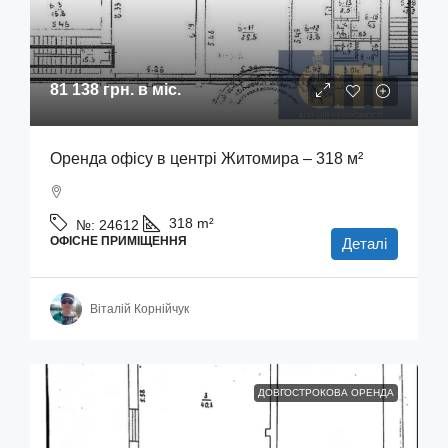
81 138 грн.
в міс.
Оренда офісу в центрі Житомира – 318 м²
318
m²
№:
24612
ОФІСНЕ ПРИМІЩЕННЯ
Деталі
Віталій Корнійчук
ДОВГОСТРОКОВА ОРЕНДА