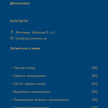
Детальніше
Контакти
Житомир, Київська 8, к.2
info@city.zhitomir.ua
Зв'яжіться з нами
Торгові площі
(88)
Офісне приміщення
(80)
Об'єкт сфери послуг
(53)
Виробничі приміщення
(50)
Приміщення вільного призначення
(40)
Складські приміщення
(30)