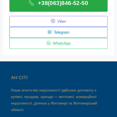
+38(063)846-52-50
Viber
Telegram
WhatsApp
АН СІТІ
Наше агентство нерухомості здійснює допомогу з
купівлі, продажу, оренди — житлової, комерційної
нерухомості, ділянок у Житомирі та Житомирській
області.