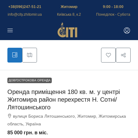
+38(096)247-51-21
Житомир
9:00 - 18:00
info@city.zhitomir.ua
Київська 8, к.2
Понеділок - Субота
ДОВГОСТРОКОВА ОРЕНДА
Оренда приміщення 180 кв. м. у центрі
Житомира район перехрестя Н. Сотні/
Лятошинського
вулиця Бориса Лятошинського, Житомир, Житомирська
область, Україна
85 000 грн.
в міс.