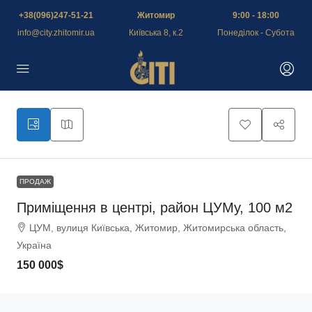
+38(096)247-51-21
Житомир
9:00 - 18:00
info@city.zhitomir.ua
Київська 8, к.2
Понеділок - Субота
ПРОДАЖ
Приміщення в центрі, район ЦУМу, 100 м2
ЦУМ, вулиця Київська, Житомир, Житомирська область,
Україна
150 000$