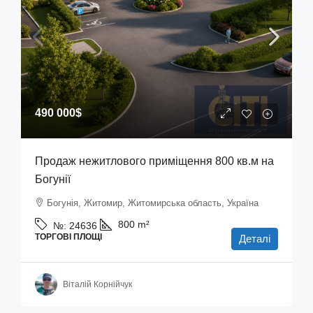
490 000$
Продаж нежитлового приміщення 800 кв.м на
Богунії
Богунія, Житомир, Житомирська область, Україна
800
m²
№:
24636
ТОРГОВІ ПЛОЩІ
Деталі
Віталій Корнійчук