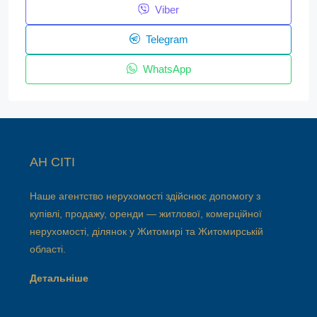
Viber
Telegram
WhatsApp
АН СІТІ
Наше агентство нерухомості здійснює допомогу з
купівлі, продажу, оренди — житлової, комерційної
нерухомості, ділянок у Житомирі та Житомирській
області.
Детальніше