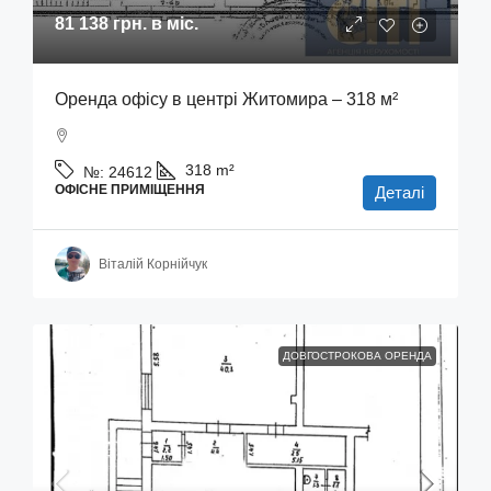
81 138 грн.
в міс.
Оренда офісу в центрі Житомира – 318 м²
318
m²
№:
24612
ОФІСНЕ ПРИМІЩЕННЯ
Деталі
Віталій Корнійчук
ДОВГОСТРОКОВА ОРЕНДА