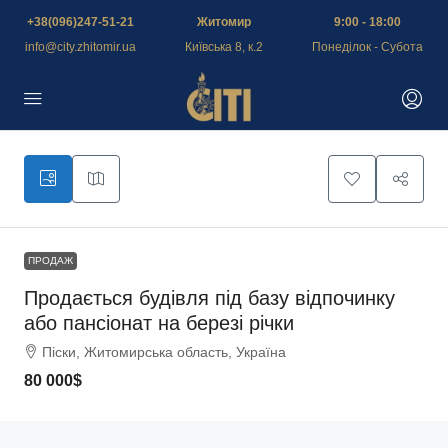
+38(096)247-51-21
Житомир
9:00 - 18:00
info@city.zhitomir.ua
Київська 8, к.2
Понеділок - Субота
ПРОДАЖ
Продається будівля під базу відпочинку
або пансіонат на березі річки
Піски, Житомирська область, Україна
80 000$