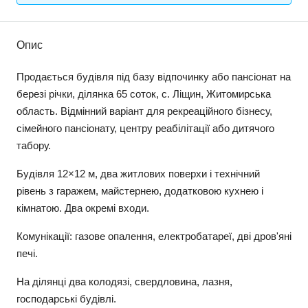
Опис
Продається будівля під базу відпочинку або пансіонат на
березі річки, ділянка 65 соток, с. Ліщин, Житомирська
область. Відмінний варіант для рекреаційного бізнесу,
сімейного пансіонату, центру реабілітації або дитячого
табору.
Будівля 12×12 м, два житлових поверхи і технічний
рівень з гаражем, майстернею, додатковою кухнею і
кімнатою. Два окремі входи.
Комунікації: газове опалення, електробатареї, дві дров'яні
печі.
На ділянці два колодязі, свердловина, лазня,
господарські будівлі.