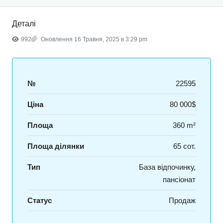
Деталі
992
Оновлення 16 Травня, 2025 в 3:29 pm
№
22595
Ціна
80 000$
Площа
360 m²
Площа ділянки
65 сот.
Тип
База відпочинку,
пансіонат
Статус
Продаж