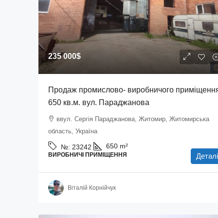
235 000$
Продаж промислово- виробничого приміщенн
650 кв.м. вул. Параджанова
ввул. Сергія Параджанова, Житомир, Житомирська
область, Україна
650
m²
№:
23242
ВИРОБНИЧІ ПРИМІЩЕННЯ
Деталі
Віталій Корнійчук