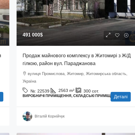
491 000$
я
Продаж майнового комплексу в Житомирі з Ж/Д
гілкою, район вул. Параджанова
вулиця Промислова, Житомир, Житомирська область,
Україна
2563
m²
№:
22539
300
сот.
ВИРОБНИЧІ ПРИМІЩЕННЯ, СКЛАДСЬКІ ПРИМІЩЕННЯ
Деталі
Віталій Корнійчук