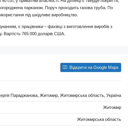
90 сот, у приватній власності. На ділянці є тверде покриття,
 огороджена парканом. Поруч проходить газова труба. По
використання під шкідливе виробництво.
анням, є працівники – фахівці з виготовлення виробів з
у. Вартість 765 000 доларів США.
Відкрити на Google Maps
ергія Параджанова, Житомир, Житомирська область, Україна
Житомир
Житомирська область