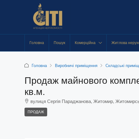
Головна
Пошук
Комерційна
Житлова нерух
Головна
Виробничі приміщення
Складські примі
Продаж майнового компле
кв.м.
вулиця Сергія Параджанова, Житомир, Житомирсь
ПРОДАЖ