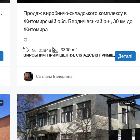
.
Продаж виробничо-складського комплексу в
Житомирській обл. Бердичівський р-н, 30 км до
Житомира.
3300
m²
№:
23848
ВИРОБНИЧІ ПРИМІЩЕННЯ, СКЛАДСЬКІ ПРИМІЩЕННЯ
Деталі
Світлана Валеріївна
Ж
ПРОДАЖ