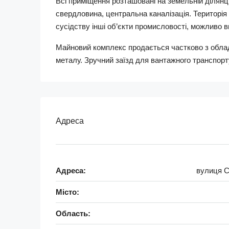
Всі приміщення розташовані на земельній ділянці 
свердловина, центральна каналізація. Територія
сусідству інші об’єкти промисловості, можливо 
Майновий комплекс продається частково з обладн
металу. Зручний заїзд для вантажного транспорт
Адреса
Адреса:
вулиця С
Місто:
Область: