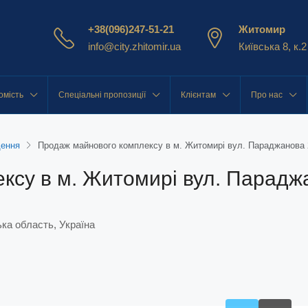
+38(096)247-51-21
Житомир
info@city.zhitomir.ua
Київська 8, к.2
омість
Спеціальні пропозиції
Клієнтам
Про нас
щення
Продаж майнового комплексу в м. Житомирі вул. Параджанова 
ксу в м. Житомирі вул. Парадж
ка область, Україна