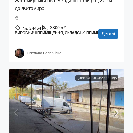
Житомирській обл. Бердичівський р-н, 30 км
до Житомира.
3300
m²
№:
24464
ВИРОБНИЧІ ПРИМІЩЕННЯ, СКЛАДСЬКІ ПРИМІЩЕННЯ
Деталі
Світлана Валеріївна
ДОВГОСТРОКОВА ОРЕНДА