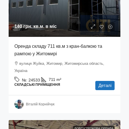
140 грн.
кв.м. в міс
Оренда складу 711 кв.м з кран-балкою та
рампою у Житомирі
вулиця Жуйка, Житомир, Житомирська область,
Україна
711
m²
№:
24533
СКЛАДСЬКІ ПРИМІЩЕННЯ
Деталі
Віталій Корнійчук
ДОВГОСТРОКОВА ОРЕНДА