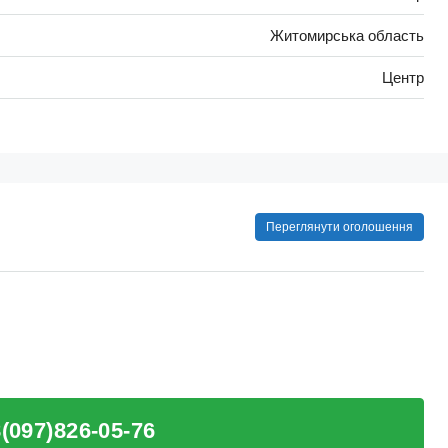
Житомирська область
Центр
Переглянути оголошення
(097)826-05-76