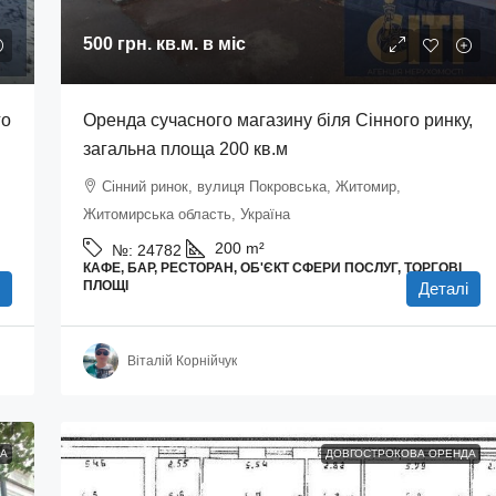
500 грн.
кв.м. в міс
го
Оренда сучасного магазину біля Сінного ринку,
загальна площа 200 кв.м
Сінний ринок, вулиця Покровська, Житомир,
Житомирська область, Україна
200
m²
№:
24782
КАФЕ, БАР, РЕСТОРАН, ОБ'ЄКТ СФЕРИ ПОСЛУГ, ТОРГОВІ
ПЛОЩІ
Деталі
Віталій Корнійчук
А
ДОВГОСТРОКОВА ОРЕНДА