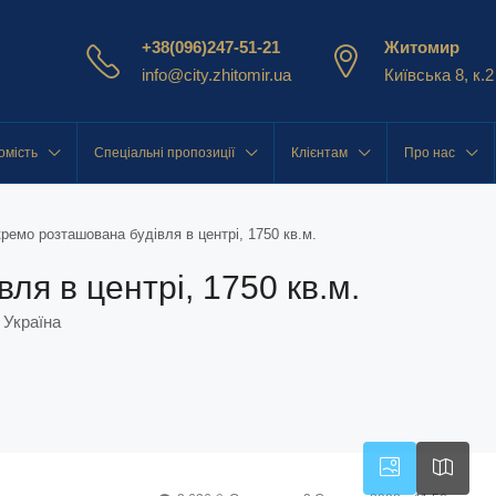
+38(096)247-51-21
Житомир
info@city.zhitomir.ua
Київська 8, к.2
омість
Спеціальні пропозиції
Клієнтам
Про нас
ремо розташована будівля в центрі, 1750 кв.м.
ля в центрі, 1750 кв.м.
 Україна