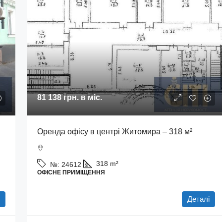
81 138 грн.
в міс.
Оренда офісу в центрі Житомира – 318 м²
318
m²
№:
24612
ОФІСНЕ ПРИМІЩЕННЯ
І
Деталі