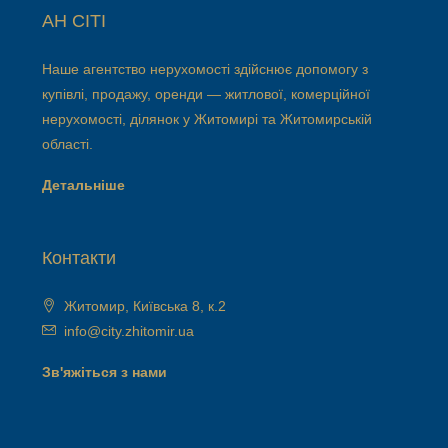
АН СІТІ
Наше агентство нерухомості здійснює допомогу з
купівлі, продажу, оренди — житлової, комерційної
нерухомості, ділянок у Житомирі та Житомирській
області.
Детальніше
Контакти
Житомир, Київська 8, к.2
info@city.zhitomir.ua
Зв'яжіться з нами