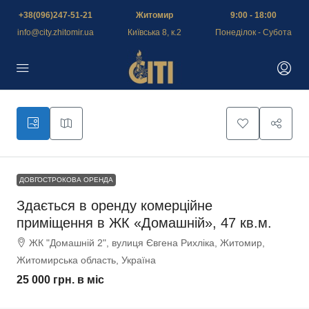
+38(096)247-51-21
Житомир
9:00 - 18:00
info@city.zhitomir.ua
Київська 8, к.2
Понеділок - Субота
ДОВГОСТРОКОВА ОРЕНДА
Здається в оренду комерційне
приміщення в ЖК «Домашній», 47 кв.м.
ЖК "Домашній 2", вулиця Євгена Рихліка, Житомир,
Житомирська область, Україна
25 000 грн.
в міс