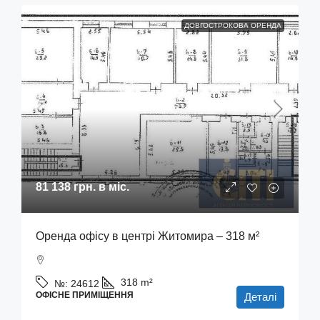
ДОВГОСТРОКОВА ОРЕНДА
81 138 грн.
в міс.
Оренда офісу в центрі Житомира – 318 м²
318
m²
№:
24612
ОФІСНЕ ПРИМІЩЕННЯ
Деталі