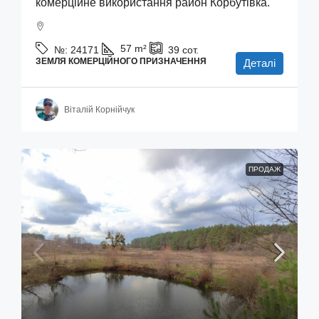
комерційне використання район Корбутівка.
57
m²
№:
24171
39
сот.
ЗЕМЛЯ КОМЕРЦІЙНОГО ПРИЗНАЧЕННЯ
Деталі
Віталій Корнійчук
ПРОДАЖ