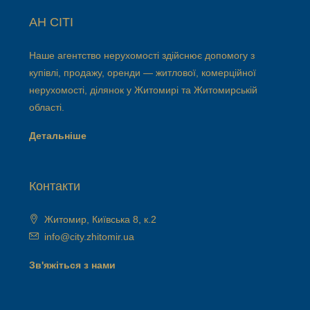
АН СІТІ
Наше агентство нерухомості здійснює допомогу з
купівлі, продажу, оренди — житлової, комерційної
нерухомості, ділянок у Житомирі та Житомирській
області.
Детальніше
Контакти
Житомир, Київська 8, к.2
info@city.zhitomir.ua
Зв'яжіться з нами