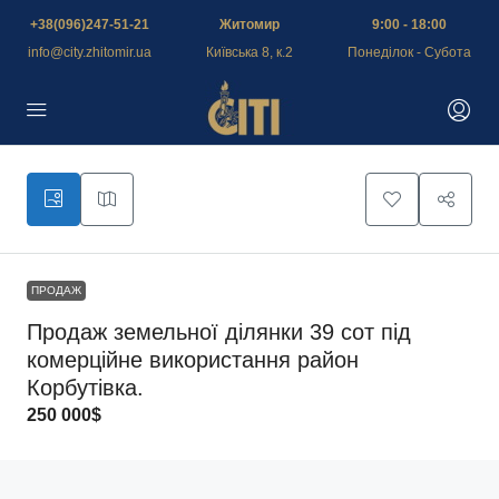
+38(096)247-51-21
Житомир
9:00 - 18:00
info@city.zhitomir.ua
Київська 8, к.2
Понеділок - Субота
ПРОДАЖ
Продаж земельної ділянки 39 сот під
комерційне використання район
Корбутівка.
250 000$