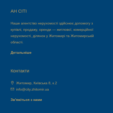
АН СІТІ
Наше агентство нерухомості здійснює допомогу з
купівлі, продажу, оренди — житлової, комерційної
нерухомості, ділянок у Житомирі та Житомирській
області.
Детальніше
Контакти
Житомир, Київська 8, к.2
info@city.zhitomir.ua
Зв'яжіться з нами