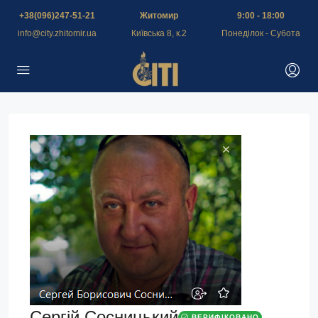
+38(096)247-51-21
Житомир
9:00 - 18:00
info@city.zhitomir.ua
Київська 8, к.2
Понеділок - Субота
Сергій Сосницький
ВЕРИФІКОВАНО