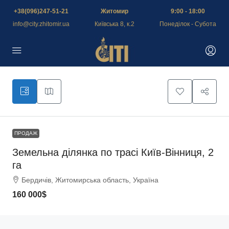
+38(096)247-51-21
Житомир
9:00 - 18:00
info@city.zhitomir.ua
Київська 8, к.2
Понеділок - Субота
ПРОДАЖ
Земельна ділянка по трасі Київ-Вінниця, 2
га
Бердичів, Житомирська область, Україна
160 000$