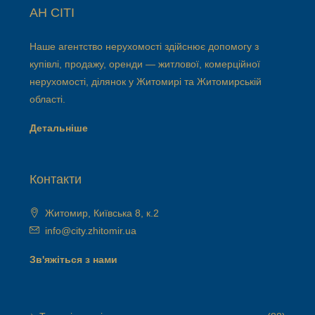
АН СІТІ
Наше агентство нерухомості здійснює допомогу з
купівлі, продажу, оренди — житлової, комерційної
нерухомості, ділянок у Житомирі та Житомирській
області.
Детальніше
Контакти
Житомир, Київська 8, к.2
info@city.zhitomir.ua
Зв'яжіться з нами