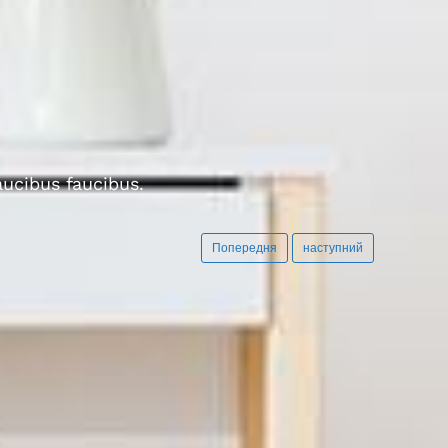
aucibus faucibus.
Попередня
наступний