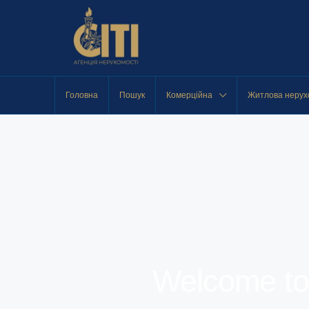
Головна
Пошук
Комерційна
Житлова нерух
Welcome to