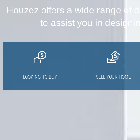
Houzez offers a wide range of 
to assist you in design
LOOKING TO BUY
SELL YOUR HOME