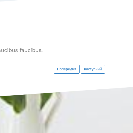
aucibus faucibus.
Попередня
наступний