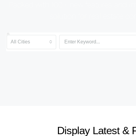
Packed with 100+ new features and imp
solution for real estate 
All Cities
Display Latest & 