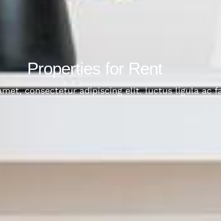
Properties for Rent
met, consectetur adipiscing elit. luctus ligula ac f