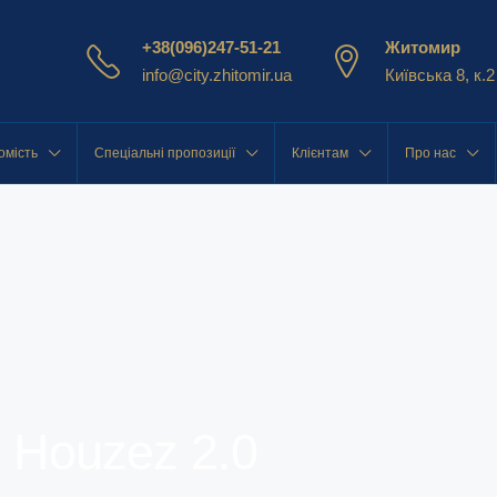
+38(096)247-51-21
Житомир
info@city.zhitomir.ua
Київська 8, к.2
омість
Спеціальні пропозиції
Клієнтам
Про нас
 Houzez 2.0