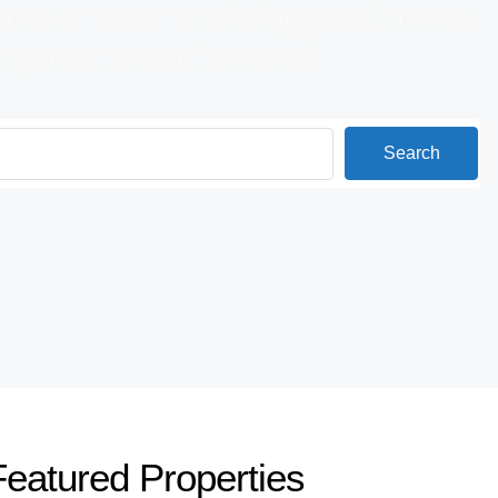
rovements, it is the biggest all-in-one
companies and professionals
Search
Featured Properties