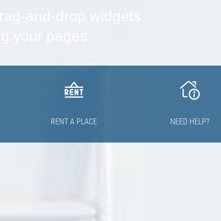
drag-and-drop widgets
ing your pages
RENT A PLACE
NEED HELP?