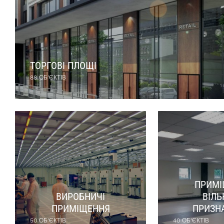
ТОРГОВІ ПЛОЩІ
88 ОБ'ЄКТІВ
ПРИМІ
ВИРОБНИЧІ
ВІЛЬ
ПРИМІЩЕННЯ
ПРИЗН
50 ОБ'ЄКТІВ
40 ОБ'ЄКТІВ