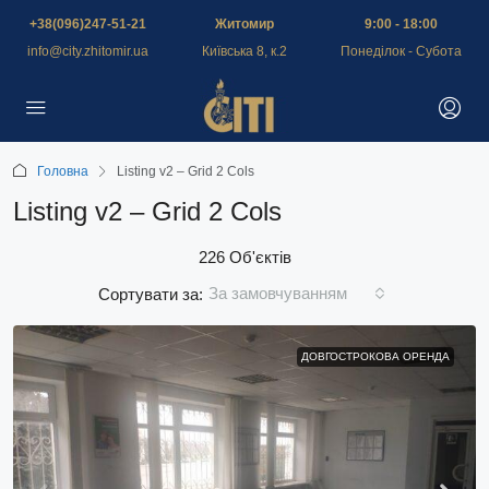
+38(096)247-51-21
Житомир
9:00 - 18:00
info@city.zhitomir.ua
Київська 8, к.2
Понеділок - Субота
Головна
Listing v2 – Grid 2 Cols
Listing v2 – Grid 2 Cols
226 Об'єктів
За замовчуванням
Сортувати за:
ДОВГОСТРОКОВА ОРЕНДА