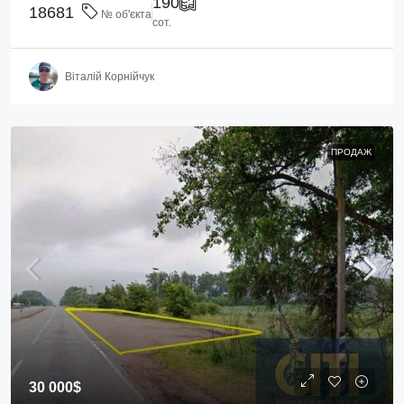
190
18681
№ об'єкта
сот.
Віталій Корнійчук
ПРОДАЖ
30 000$