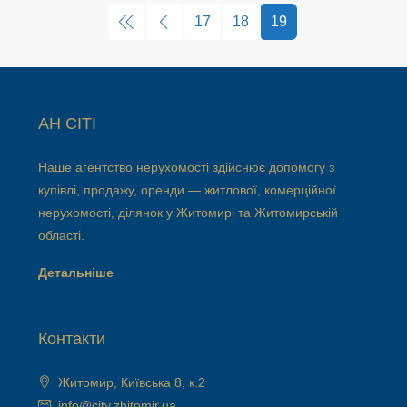
17
18
19
АН СІТІ
Наше агентство нерухомості здійснює допомогу з
купівлі, продажу, оренди — житлової, комерційної
нерухомості, ділянок у Житомирі та Житомирській
області.
Детальніше
Контакти
Житомир, Київська 8, к.2
info@city.zhitomir.ua