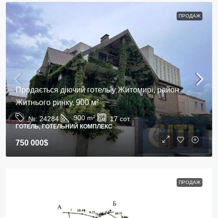
ПРОДАЖ
Продається діючий готель у Житомирі, район
Житнього ринку, 900 м²
900
m²
№:
24284
17
сот.
ГОТЕЛЬ, ГОТЕЛЬНИЙ КОМПЛЕКС
750 000$
ПРОДАЖ