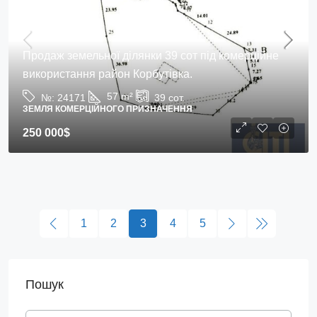
Продаж земельної ділянки 39 сот під комерційне
використання район Корбутівка.
57
m²
№:
24171
39
сот.
ЗЕМЛЯ КОМЕРЦІЙНОГО ПРИЗНАЧЕННЯ
250 000$
1
2
3
4
5
Пошук