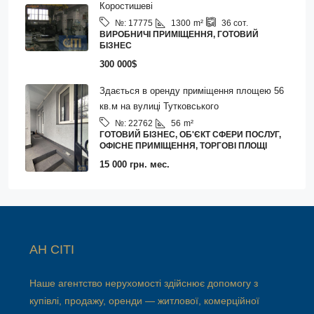
Коростишеві
1300
m²
№:
17775
36
сот.
ВИРОБНИЧІ ПРИМІЩЕННЯ, ГОТОВИЙ
БІЗНЕС
300 000$
Здається в оренду приміщення площею 56
кв.м на вулиці Тутковського
56
m²
№:
22762
ГОТОВИЙ БІЗНЕС, ОБ'ЄКТ СФЕРИ ПОСЛУГ,
ОФІСНЕ ПРИМІЩЕННЯ, ТОРГОВІ ПЛОЩІ
15 000 грн. мес.
АН СІТІ
Наше агентство нерухомості здійснює допомогу з
купівлі, продажу, оренди — житлової, комерційної