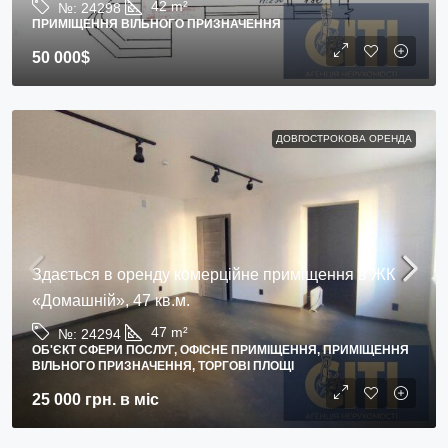
42
m²
№:
24298
ПРИМІЩЕННЯ ВІЛЬНОГО ПРИЗНАЧЕННЯ
50 000$
ДОВГОСТРОКОВА ОРЕНДА
Здається в оренду комерційне приміщення в ЖК
«Домашній», 47 кв.м.
47
m²
№:
24294
ОБ'ЄКТ СФЕРИ ПОСЛУГ, ОФІСНЕ ПРИМІЩЕННЯ, ПРИМІЩЕННЯ
ВІЛЬНОГО ПРИЗНАЧЕННЯ, ТОРГОВІ ПЛОЩІ
25 000 грн.
в міс