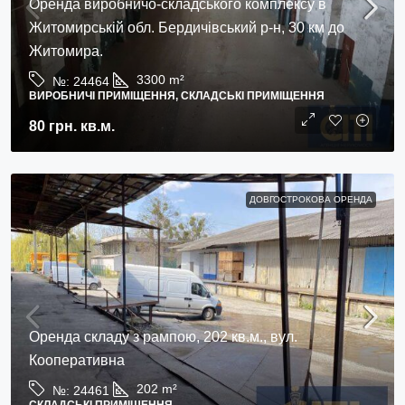
Оренда виробничо-складського комплексу в
Житомирській обл. Бердичівський р-н, 30 км до
Житомира.
3300
m²
№:
24464
ВИРОБНИЧІ ПРИМІЩЕННЯ, СКЛАДСЬКІ ПРИМІЩЕННЯ
80 грн.
кв.м.
ДОВГОСТРОКОВА ОРЕНДА
Оренда складу з рампою, 202 кв.м., вул.
Кооперативна
202
m²
№:
24461