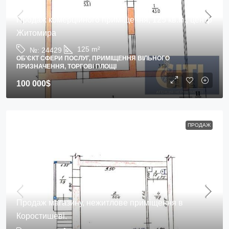
Продаж комерційного приміщення, 125 кв.м., центр
Житомира
125
m²
№:
24429
ОБ'ЄКТ СФЕРИ ПОСЛУГ, ПРИМІЩЕННЯ ВІЛЬНОГО
ПРИЗНАЧЕННЯ, ТОРГОВІ ПЛОЩІ
100 000$
ПРОДАЖ
Продаж магазину, нежитлове приміщення в
Коростишеві.