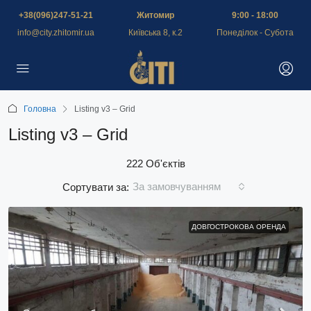
+38(096)247-51-21
Житомир
9:00 - 18:00
info@city.zhitomir.ua
Київська 8, к.2
Понеділок - Субота
Головна
Listing v3 – Grid
Listing v3 – Grid
222 Об'єктів
За замовчуванням
Сортувати за:
ДОВГОСТРОКОВА ОРЕНДА