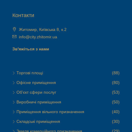
Контакти
Житомир, Київська 8, к.2
info@city.zhitomir.ua
Зв'яжіться з нами
Торгові площі
(88)
Офісне приміщення
(80)
Об'єкт сфери послуг
(53)
Виробничі приміщення
(50)
Приміщення вільного призначення
(40)
Складські приміщення
(30)
Земля комерційного призначення
(29)