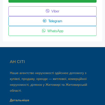
Viber
Telegram
WhatsApp
АН СІТІ
Наше агентство нерухомості здійснює допомогу з
купівлі, продажу, оренди — житлової, комерційної
нерухомості, ділянок у Житомирі та Житомирській
області.
Детальніше