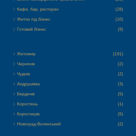
Кафе, бар, ресторан
(28)
Житло під бізнес
(10)
Готовий бізнес
(9)
Житомир
(191)
Черняхів
(2)
Чуднів
(2)
Андрушівка
(3)
Бердичів
(5)
Коростень
(1)
Коростишів
(5)
Новоград-Волинський
(2)