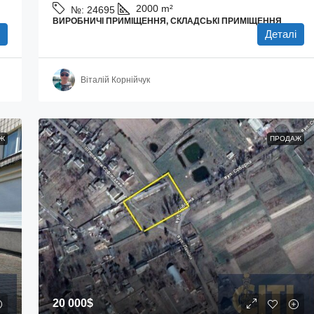
2000
m²
№:
24695
ВИРОБНИЧІ ПРИМІЩЕННЯ, СКЛАДСЬКІ ПРИМІЩЕННЯ
І
Деталі
Віталій Корнійчук
Ж
ПРОДАЖ
20 000$