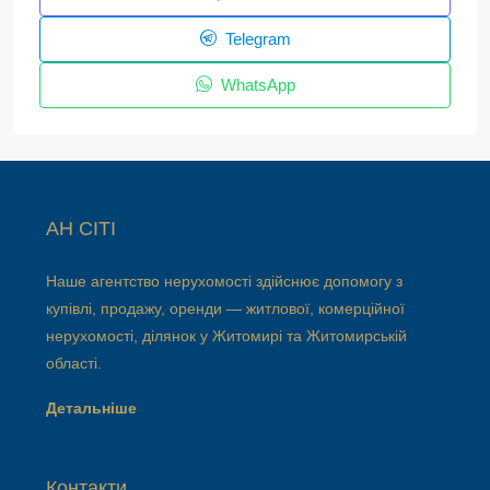
Telegram
WhatsApp
АН СІТІ
Наше агентство нерухомості здійснює допомогу з
купівлі, продажу, оренди — житлової, комерційної
нерухомості, ділянок у Житомирі та Житомирській
області.
Детальніше
Контакти