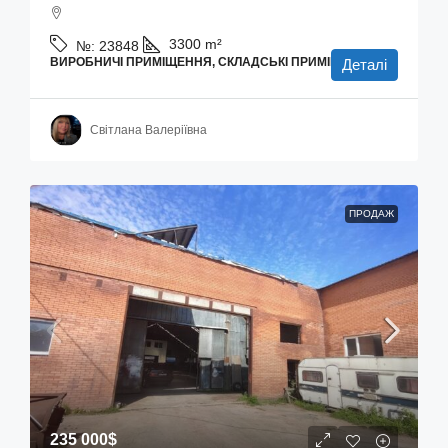
3300
m²
№:
23848
ВИРОБНИЧІ ПРИМІЩЕННЯ, СКЛАДСЬКІ ПРИМІЩЕННЯ
Деталі
Світлана Валеріївна
ПРОДАЖ
235 000$