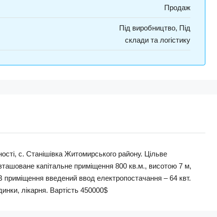
Продаж
Під виробництво, Під
склади та логістику
ності, с. Станішівка Житомирського району. Цільве
зташоване капітальне приміщення 800 кв.м., висотою 7 м,
 В приміщення введений ввод електропостачання – 64 квт.
динки, лікарня. Вартість 450000$