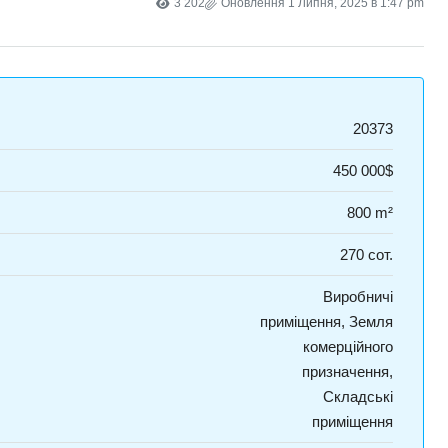
3 202
Оновлення 1 Липня, 2025 в 1:47 pm
20373
450 000$
800 m²
270 сот.
Виробничі
приміщення, Земля
комерційного
призначення,
Складські
приміщення