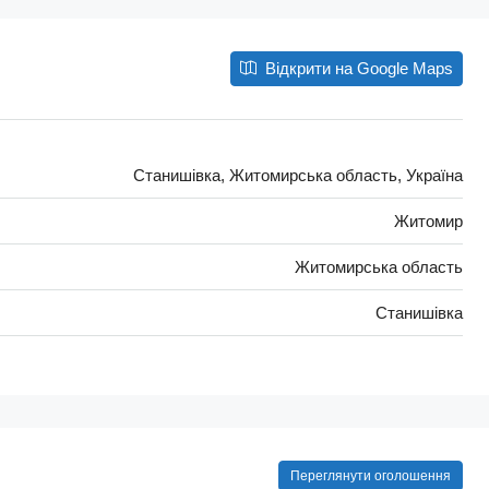
Відкрити на Google Maps
Станишівка, Житомирська область, Україна
Житомир
Житомирська область
Станишівка
Переглянути оголошення