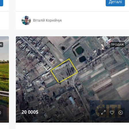
Деталі
Віталій Корнійчук
Ж
ПРОДАЖ
20 000$