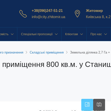
+38(096)247-51-21
Житомир
info@city.zhitomir.ua
Київська 8, к.2
омість
Спеціальні пропозиції
Клієнтам
Про нас
го призначення
Складські приміщення
Земельна ділянка 2,7 Га +
 приміщення 800 кв.м. у Станиш