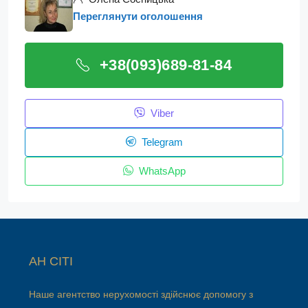
Переглянути оголошення
+38(093)689-81-84
Viber
Telegram
WhatsApp
АН СІТІ
Наше агентство нерухомості здійснює допомогу з