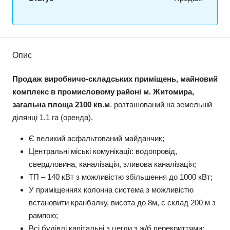
Опис
Продаж виробничо-складських приміщень, майновий
комплекс в промисловому районі м. Житомира,
загальна площа 2100 кв.м
. розташований на земельній
ділянці 1.1 га (оренда).
Є великий асфальтований майданчик;
Центральні міські комунікації: водопровід,
свердловина, каналізація, зливова каналізація;
ТП – 140 кВт з можливістю збільшення до 1000 кВт;
У приміщеннях колонна система з можливістю
встановити кранбалку, висота до 8м, є склад 200 м з
рампою;
Всі будівлі капітальні з цегли з ж/б перекриттями;