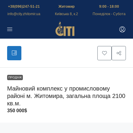
+38(096)247-51-21
Житомир
9:00 - 18:00
info@city.zhitomir.ua
Київська 8, к.2
Понеділок - Субота
ПРОДАЖ
Майновий комплекс у промисловому
районі м. Житомира, загальна площа 2100
кв.м.
350 000$