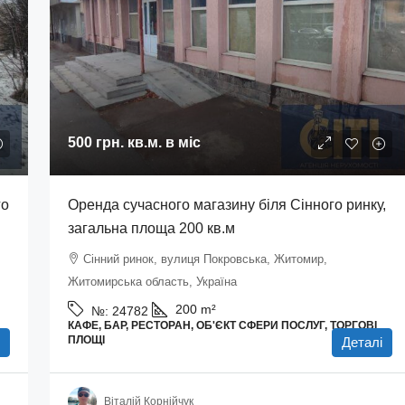
500 грн.
кв.м. в міс
го
Оренда сучасного магазину біля Сінного ринку,
загальна площа 200 кв.м
Сінний ринок, вулиця Покровська, Житомир,
Житомирська область, Україна
200
m²
№:
24782
КАФЕ, БАР, РЕСТОРАН, ОБ'ЄКТ СФЕРИ ПОСЛУГ, ТОРГОВІ
ПЛОЩІ
Деталі
Віталій Корнійчук