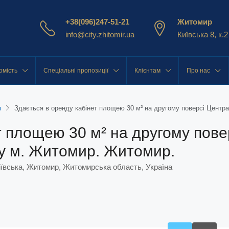
+38(096)247-51-21
Житомир
info@city.zhitomir.ua
Київська 8, к.2
омість
Спеціальні пропозиції
Клієнтам
Про нас
я
Здається в оренду кабінет площею 30 м² на другому поверсі Центр
т площею 30 м² на другому пове
у м. Житомир. Житомир.
ївська, Житомир, Житомирська область, Україна