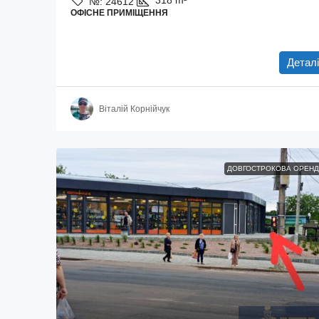
318
m²
№:
24612
ОФІСНЕ ПРИМІЩЕННЯ
Деталі
Віталій Корнійчук
ДОВГОСТРОКОВА ОРЕНД