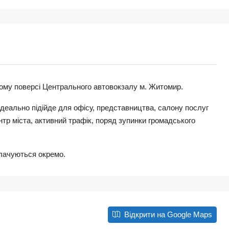
гому поверсі Центрального автовокзалу м. Житомир.
Ідеально підійде для офісу, представництва, салону послуг
нтр міста, активний трафік, поряд зупинки громадського
плачуються окремо.
Відкрити на Google Maps