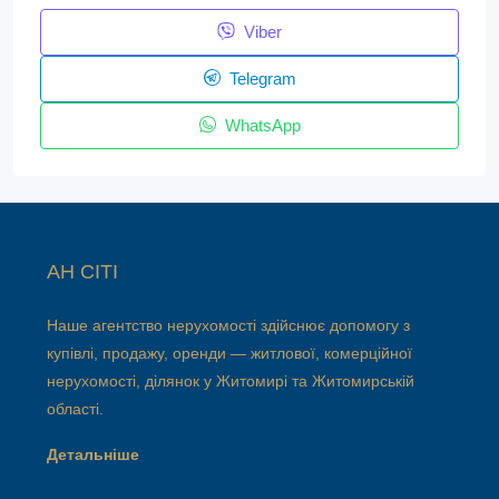
Viber
Telegram
WhatsApp
АН СІТІ
Наше агентство нерухомості здійснює допомогу з
купівлі, продажу, оренди — житлової, комерційної
нерухомості, ділянок у Житомирі та Житомирській
області.
Детальніше