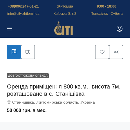
+38(096)247-51-21
Житомир
9:00 - 18:00
info@city.zhitomir.ua
Київська 8, к.2
Понеділок - Субота
ДОВГОСТРОКОВА ОРЕНДА
Оренда приміщення 800 кв.м., висота 7м,
розташоване в с. Станішівка
Станишівка, Житомирська область, Україна
50 000 грн.
в мес.