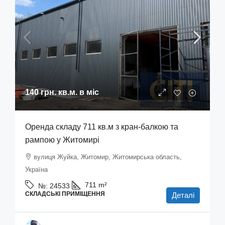
140 грн.
кв.м. в міс
Оренда складу 711 кв.м з кран-балкою та
рампою у Житомирі
вулиця Жуйка, Житомир, Житомирська область,
Україна
711
m²
№:
24533
СКЛАДСЬКІ ПРИМІЩЕННЯ
Деталі