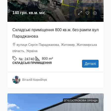
140 грн.
кв.м. міс.
Складські приміщення 800 кв.м. без рампи вул
Параджанова
вулиця Сергія Параджанова, Житомир, Житомирська
область, Україна
800
m²
№:
24740
СКЛАДСЬКІ ПРИМІЩЕННЯ
Деталі
Віталій Корнійчук
ДОВГОСТРОКОВА ОРЕНДА