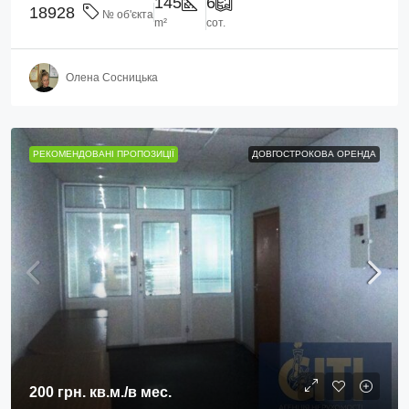
145
6
18928
№ об'єкта
m²
сот.
Олена Сосницька
РЕКОМЕНДОВАНІ ПРОПОЗИЦІЇ
ДОВГОСТРОКОВА ОРЕНДА
200 грн.
кв.м./в мес.