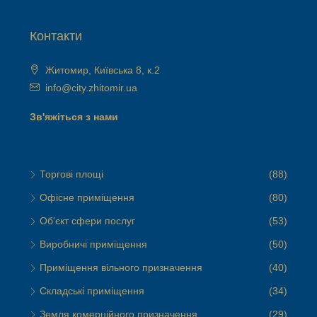
Контакти
Житомир, Київська 8, к.2
info@city.zhitomir.ua
Зв'яжіться з нами
Торгові площі
(88)
Офісне приміщення
(80)
Об'єкт сфери послуг
(53)
Виробничі приміщення
(50)
Приміщення вільного призначення
(40)
Складські приміщення
(34)
Земля комерційного призначення
(29)