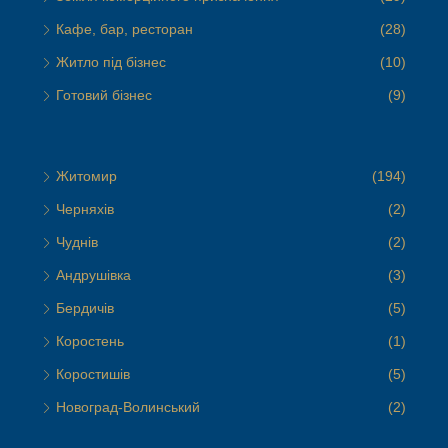
Кафе, бар, ресторан
(28)
Житло під бізнес
(10)
Готовий бізнес
(9)
Житомир
(194)
Черняхів
(2)
Чуднів
(2)
Андрушівка
(3)
Бердичів
(5)
Коростень
(1)
Коростишів
(5)
Новоград-Волинський
(2)