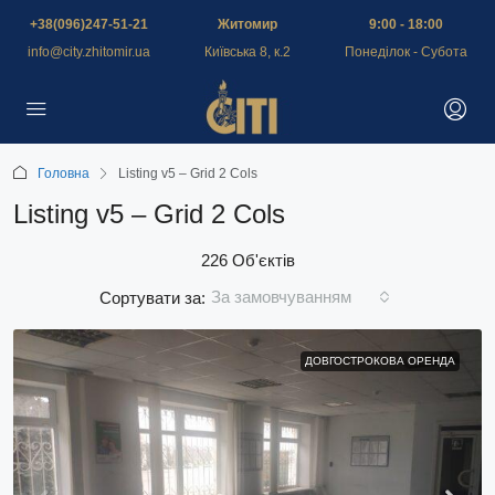
+38(096)247-51-21
Житомир
9:00 - 18:00
info@city.zhitomir.ua
Київська 8, к.2
Понеділок - Субота
Головна
Listing v5 – Grid 2 Cols
Listing v5 – Grid 2 Cols
226 Об'єктів
За замовчуванням
Сортувати за:
ДОВГОСТРОКОВА ОРЕНДА