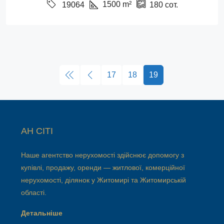
1500
m²
19064
180
сот.
17
18
19
АН СІТІ
Наше агентство нерухомості здійснює допомогу з
купівлі, продажу, оренди — житлової, комерційної
нерухомості, ділянок у Житомирі та Житомирській
області.
Детальніше