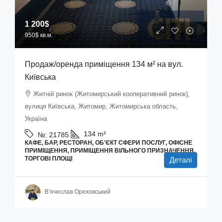
1 200$
950$
кв.м.
Продаж/оренда приміщення 134 м² на вул.
Київська
Житній ринок (Житомирський кооперативний ринок),
вулиця Київська, Житомир, Житомирська область,
Україна
134
m²
№:
21785
КАФЕ, БАР, РЕСТОРАН, ОБ'ЄКТ СФЕРИ ПОСЛУГ, ОФІСНЕ
ПРИМІЩЕННЯ, ПРИМІЩЕННЯ ВІЛЬНОГО ПРИЗНАЧЕННЯ,
ТОРГОВІ ПЛОЩІ
Деталі
В’ячеслав Ореховський