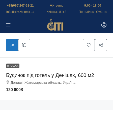
+38(096)247-51-21
Житомир
9:00 - 18:00
info@city.zhitomir.ua
Київська 8, к.2
Понеділок - Субота
ПРОДАЖ
Будинок під готель у Денішах, 600 м2
Дениші, Житомирська область, Україна
120 000$