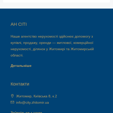
АН СІТІ
Наше агентство нерухомості здійснює допомогу з
купівлі, продажу, оренди — житлової, комерційної
нерухомості, ділянок у Житомирі та Житомирській
області.
Детальніше
Контакти
Житомир, Київська 8, к.2
info@city.zhitomir.ua
Зв'яжіться з нами