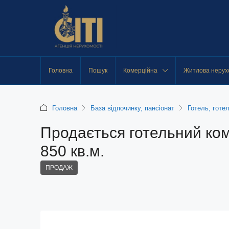
Головна
Пошук
Комерційна
Житлова нерух
Головна
База відпочинку, пансіонат
Готель, готе
Продається готельний комп
850 кв.м.
ПРОДАЖ