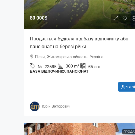
80 000$
Продається будівля під базу відпочинку або
пансіонат на березі річки
Піски, Житомирська область, Україна
360
m²
№:
22595
65
сот.
БАЗА ВІДПОЧИНКУ, ПАНСІОНАТ
Деталі
Юрій Вікторович
ПРОДА