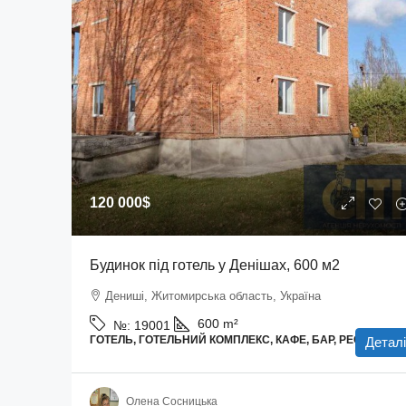
120 000$
Будинок під готель у Денішах, 600 м2
Дениші, Житомирська область, Україна
600
m²
№:
19001
ГОТЕЛЬ, ГОТЕЛЬНИЙ КОМПЛЕКС, КАФЕ, БАР, РЕСТОРАН
Деталі
Олена Сосницька