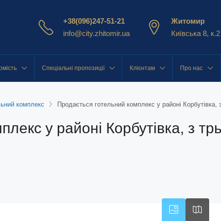
+38(096)247-51-21
Житомир
info@city.zhitomir.ua
Київська 8, к.2
омість
Спеціальні пропозиції
Клієнтам
Про нас
льний комплекс
Продається готельний комплекс у районі Корбутівка, з
лекс у районі Корбутівка, з трь