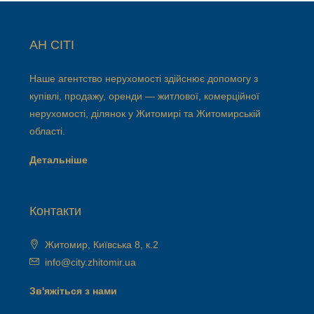
АН СІТІ
Наше агентство нерухомості здійснює допомогу з
купівлі, продажу, оренди — житлової, комерційної
нерухомості, ділянок у Житомирі та Житомирській
області.
Детальніше
Контакти
Житомир, Київська 8, к.2
info@city.zhitomir.ua
Зв'яжіться з нами