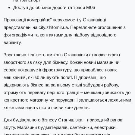
Доступ до об їзної дороги та траси М06
Пропозиції комерційної нерухомості у Станишівці
представлені на city.zhitomir.ua. Перегляньте оголошення з
фотографіями та контактами для підбору відповідного
варіанту.
Зростаюча кількість жителів Станишівки створює ефект
зворотного зв язку для бізнесу. Кожен новий магазин чи
сервіс покращує інфраструктуру, що приваблює нових
мешканців, які збільшують попит. Підприємці, що
відкривають бізнес на ранньому етапі забудови району,
отримують перевагу першого гравця – мешканці звикають до
конкретного магазину чи перукарні і залишаються лояльними
клієнтами навіть після появи конкурентів.
Для будівельного бізнесу Станишівка – природний ринок
збуту. Магазини будматеріалів, сантехніки, електрики,
інструментів працюють тут з постійним попитом від