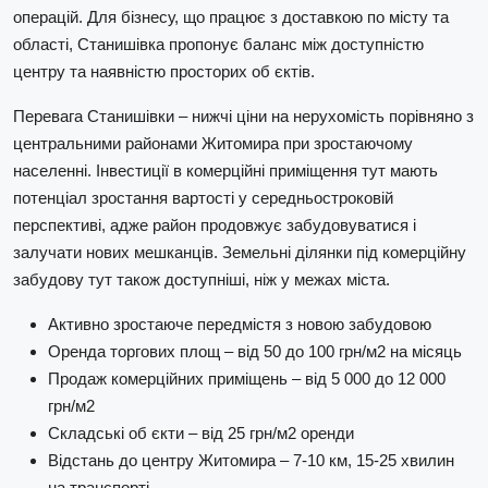
операцій. Для бізнесу, що працює з доставкою по місту та
області, Станишівка пропонує баланс між доступністю
центру та наявністю просторих об єктів.
Перевага Станишівки – нижчі ціни на нерухомість порівняно з
центральними районами Житомира при зростаючому
населенні. Інвестиції в комерційні приміщення тут мають
потенціал зростання вартості у середньостроковій
перспективі, адже район продовжує забудовуватися і
залучати нових мешканців. Земельні ділянки під комерційну
забудову тут також доступніші, ніж у межах міста.
Активно зростаюче передмістя з новою забудовою
Оренда торгових площ – від 50 до 100 грн/м2 на місяць
Продаж комерційних приміщень – від 5 000 до 12 000
грн/м2
Складські об єкти – від 25 грн/м2 оренди
Відстань до центру Житомира – 7-10 км, 15-25 хвилин
на транспорті