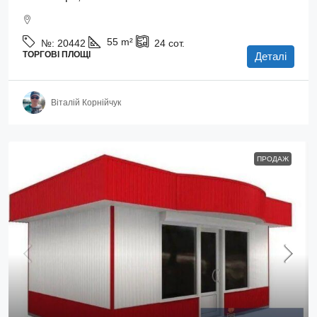
55
m²
№:
20442
24
сот.
ТОРГОВІ ПЛОЩІ
Деталі
Віталій Корнійчук
ПРОДАЖ