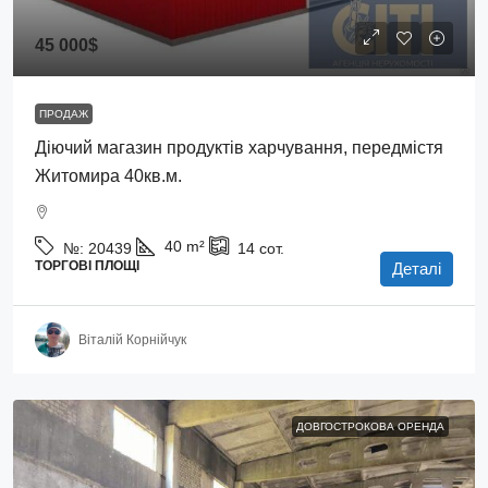
45 000$
ПРОДАЖ
Діючий магазин продуктів харчування, передмістя
Житомира 40кв.м.
40
m²
№:
20439
14
сот.
ТОРГОВІ ПЛОЩІ
Деталі
Віталій Корнійчук
ДОВГОСТРОКОВА ОРЕНДА