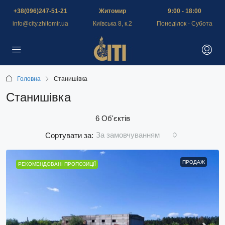
+38(096)247-51-21
Житомир
9:00 - 18:00
info@city.zhitomir.ua
Київська 8, к.2
Понеділок - Субота
Головна
Станишівка
Станишівка
6 Об'єктів
За замовчуванням
Сортувати за:
ПРОДАЖ
РЕКОМЕНДОВАНІ ПРОПОЗИЦІЇ