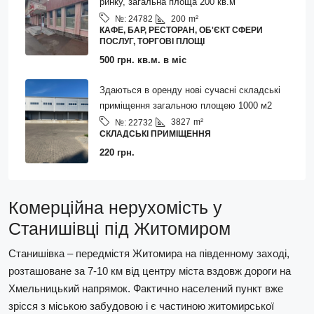
ринку, загальна площа 200 кв.м
200
m²
№:
24782
КАФЕ, БАР, РЕСТОРАН, ОБ'ЄКТ СФЕРИ
ПОСЛУГ, ТОРГОВІ ПЛОЩІ
500 грн. кв.м. в міс
Здаються в оренду нові сучасні складські
приміщення загальною площею 1000 м2
3827
m²
№:
22732
СКЛАДСЬКІ ПРИМІЩЕННЯ
220 грн.
Комерційна нерухомість у
Станишівці під Житомиром
Станишівка – передмістя Житомира на південному заході,
розташоване за 7-10 км від центру міста вздовж дороги на
Хмельницький напрямок. Фактично населений пункт вже
зрісся з міською забудовою і є частиною житомирської