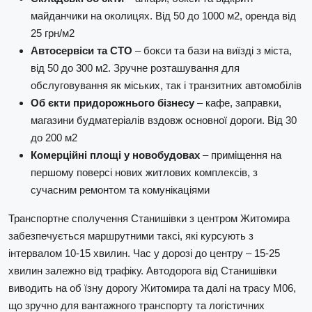
майданчики на околицях. Від 50 до 1000 м2, оренда від
25 грн/м2
Автосервіси та СТО
– бокси та бази на виїзді з міста,
від 50 до 300 м2. Зручне розташування для
обслуговування як міських, так і транзитних автомобілів
Об єкти придорожнього бізнесу
– кафе, заправки,
магазини будматеріалів вздовж основної дороги. Від 30
до 200 м2
Комерційні площі у новобудовах
– приміщення на
першому поверсі нових житлових комплексів, з
сучасним ремонтом та комунікаціями
Транспортне сполучення Станишівки з центром Житомира
забезпечується маршрутними таксі, які курсують з
інтервалом 10-15 хвилин. Час у дорозі до центру – 15-25
хвилин залежно від трафіку. Автодорога від Станишівки
виводить на об їзну дорогу Житомира та далі на трасу М06,
що зручно для вантажного транспорту та логістичних