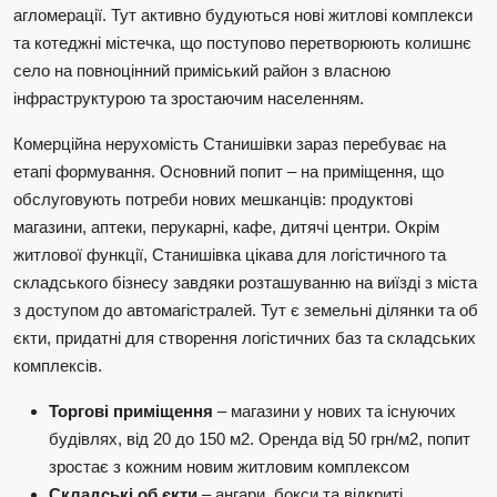
агломерації. Тут активно будуються нові житлові комплекси
та котеджні містечка, що поступово перетворюють колишнє
село на повноцінний приміський район з власною
інфраструктурою та зростаючим населенням.
Комерційна нерухомість Станишівки зараз перебуває на
етапі формування. Основний попит – на приміщення, що
обслуговують потреби нових мешканців: продуктові
магазини, аптеки, перукарні, кафе, дитячі центри. Окрім
житлової функції, Станишівка цікава для логістичного та
складського бізнесу завдяки розташуванню на виїзді з міста
з доступом до автомагістралей. Тут є земельні ділянки та об
єкти, придатні для створення логістичних баз та складських
комплексів.
Торгові приміщення
– магазини у нових та існуючих
будівлях, від 20 до 150 м2. Оренда від 50 грн/м2, попит
зростає з кожним новим житловим комплексом
Складські об єкти
– ангари, бокси та відкриті