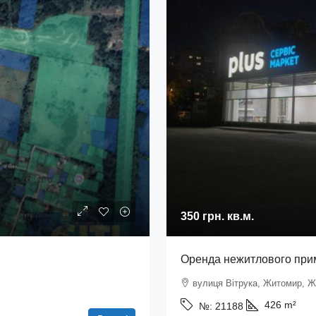
350 грн.
кв.м.
Оренда нежитлового примі
вулиця Вітрука, Житомир, Ж
426
m²
№:
21188