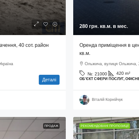
280 грн.
кв.м. в мес.
чення, 40 сот. район
Оренда приміщення в цен
кв.м.
Україна
Ольжича, вулиця Ольжича, 
420
m²
№:
21000
ОБ'ЄКТ СФЕРИ ПОСЛУГ, ОФІС
Деталі
Віталій Корнійчук
ПРОДАЖ
РЕКОМЕНДОВАНІ ПРОПОЗИЦІЇ