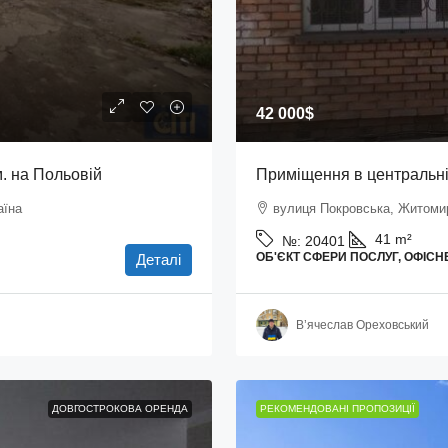
42 000$
. на Польовій
Приміщення в центральній
аїна
вулиця Покровська, Житомир
41
m²
№:
20401
ОБ'ЄКТ СФЕРИ ПОСЛУГ, ОФІС
Деталі
В’ячеслав Ореховський
ДОВГОСТРОКОВА ОРЕНДА
РЕКОМЕНДОВАНІ ПРОПОЗИЦІЇ