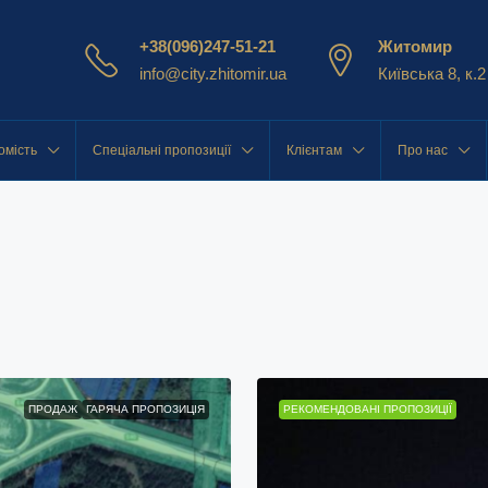
+38(096)247-51-21
Житомир
info@city.zhitomir.ua
Київська 8, к.2
омість
Спеціальні пропозиції
Клієнтам
Про нас
ПРОДАЖ
ГАРЯЧА ПРОПОЗИЦІЯ
РЕКОМЕНДОВАНІ ПРОПОЗИЦІЇ