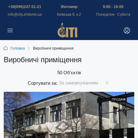
+38(096)247-51-21
Житомир
9:00 - 18:00
info@city.zhitomir.ua
Київська 8, к.2
Понеділок - Субота
Головна
Виробничі приміщення
Виробничі приміщення
50 Об'єктів
За замовчуванням
Сортувати за:
ПРОДАЖ