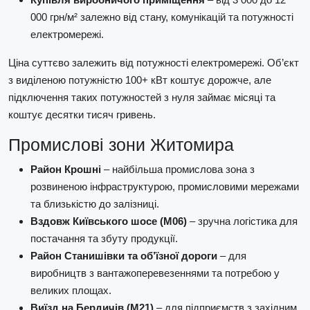
000 грн/м² залежно від стану, комунікацій та потужності
електромережі.
Ціна суттєво залежить від потужності електромережі. Об’єкт
з виділеною потужністю 100+ кВт коштує дорожче, але
підключення таких потужностей з нуля займає місяці та
коштує десятки тисяч гривень.
Промислові зони Житомира
Район Крошні
– найбільша промислова зона з
розвиненою інфраструктурою, промисловими мережами
та близькістю до залізниці.
Вздовж Київського шосе (М06)
– зручна логістика для
постачання та збуту продукції.
Район Станишівки та об’їзної дороги
– для
виробництв з вантажоперевезеннями та потребою у
великих площах.
Виїзд на Бердичів (М21)
– для підприємств з західним