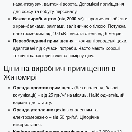
навантажувач, вантажні ворота. Допоміжні приміщення
для офісу та побуту персоналу.
Важке виробництво (від 2000 м²)
– промислові об’єкти
з кран-балками, рампами, залізничною гілкою. Потужна
електромережа від 100 кВт, висота стель від 6 метрів.
Переобладнані приміщення
– колишні заводські цехи,
адаптовані під сучасні потреби. Часто мають хороші
технічні характеристики за помірну ціну.
Ціни на виробничі приміщення в
Житомирі
Оренда простих приміщень
(без опалення, базові
комунікації) – від 25 грн/м² на місяць. Найбюджетніший
варіант для старту.
Оренда утеплених цехів
з опаленням та
електромережею – від 50 грн/м². Цілорічне
використання.
Купівля виробничого приміщення
– від 3 000 до 12