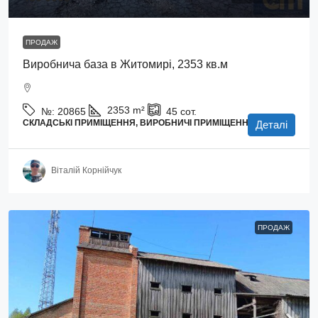
ПРОДАЖ
Виробнича база в Житомирі, 2353 кв.м
2353
m²
№:
20865
45
сот.
СКЛАДСЬКІ ПРИМІЩЕННЯ, ВИРОБНИЧІ ПРИМІЩЕННЯ
Деталі
Віталій Корнійчук
ПРОДАЖ