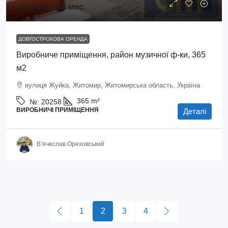
17 800 грн.
в мес.
ДОВГОСТРОКОВА ОРЕНДА
Виробниче приміщення, район музичної ф-ки, 365
м2
вулиця Жуйка, Житомир, Житомирська область, Україна
365
m²
№:
20258
ВИРОБНИЧІ ПРИМІЩЕННЯ
Деталі
В’ячеслав Ореховський
1
2
3
4