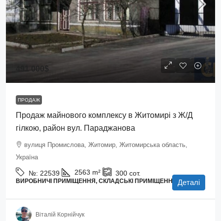
491 000$
ПРОДАЖ
Продаж майнового комплексу в Житомирі з Ж/Д
гілкою, район вул. Параджанова
вулиця Промислова, Житомир, Житомирська область,
Україна
2563
m²
№:
22539
300
сот.
ВИРОБНИЧІ ПРИМІЩЕННЯ, СКЛАДСЬКІ ПРИМІЩЕННЯ
Деталі
Віталій Корнійчук