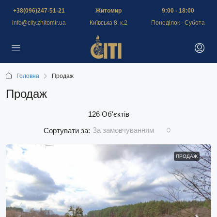
+38(096)247-51-21
Житомир
9:00 - 18:00
info@city.zhitomir.ua
Київська 8, к.2
Понеділок - Субота
Головна
Продаж
Продаж
126 Об'єктів
За замовчуванням
Сортувати за:
ПРОДАЖ