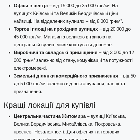
Офіси в центрі
– від 15 000 до 35 000 грн/м². На
вулицях Київській та Великій Бердичівській ціни
найвищі. На віддалених вулицях – від 8 000 грн/м².
Торгові площі на прохідних вулицях
– від 20 000 до
45 000 грн/м². Магазин з великою вітриною на
центральній вулиці може коштувати дорожче.
Виробничі та складські приміщення
– від 3 000 до 12
000 грн/м² залежно від стану, комунікацій та потужності
електромережі.
Земельні ділянки комерційного призначення
– від 50
до 5 000 грн/м² залежно від розташування, площі та
призначення.
Кращі локації для купівлі
Центральна частина Житомира
– вулиці Київська,
Велика Бердичівська, Михайлівська, Покровська,
проспект Незалежності. Для офісних та торгових
приміщень з найвищою ліквідністю.