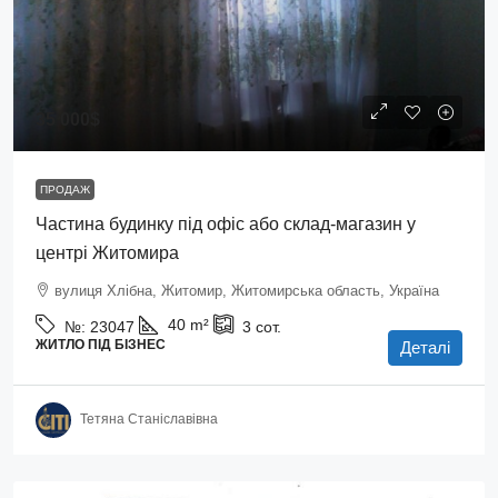
35 000$
ПРОДАЖ
Частина будинку під офіс або склад-магазин у
центрі Житомира
вулиця Хлібна, Житомир, Житомирська область, Україна
40
m²
№:
23047
3
сот.
ЖИТЛО ПІД БІЗНЕС
Деталі
Тетяна Станіславівна