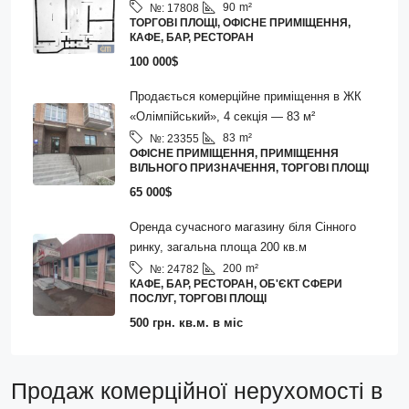
90
m²
№:
17808
ТОРГОВІ ПЛОЩІ, ОФІСНЕ ПРИМІЩЕННЯ,
КАФЕ, БАР, РЕСТОРАН
100 000$
Продається комерційне приміщення в ЖК
«Олімпійський», 4 секція — 83 м²
83
m²
№:
23355
ОФІСНЕ ПРИМІЩЕННЯ, ПРИМІЩЕННЯ
ВІЛЬНОГО ПРИЗНАЧЕННЯ, ТОРГОВІ ПЛОЩІ
65 000$
Оренда сучасного магазину біля Сінного
ринку, загальна площа 200 кв.м
200
m²
№:
24782
КАФЕ, БАР, РЕСТОРАН, ОБ'ЄКТ СФЕРИ
ПОСЛУГ, ТОРГОВІ ПЛОЩІ
500 грн. кв.м. в міс
Продаж комерційної нерухомості в